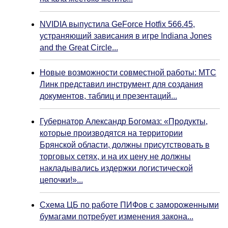
NVIDIA выпустила GeForce Hotfix 566.45,
устраняющий зависания в игре Indiana Jones
and the Great Circle...
Новые возможности совместной работы: МТС
Линк представил инструмент для создания
документов, таблиц и презентаций...
Губернатор Александр Богомаз: «Продукты,
которые производятся на территории
Брянской области, должны присутствовать в
торговых сетях, и на их цену не должны
накладывались издержки логистической
цепочки!»...
Схема ЦБ по работе ПИФов с замороженными
бумагами потребует изменения закона...