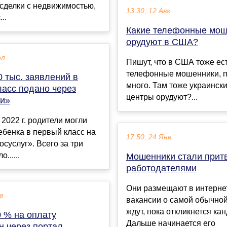
сделки с недвижимостью,
13:30, 12 Авг
..
Какие телефонные мош
орудуют в США?
юл
Пишут, что в США тоже ес
телефонные мошенники, п
 тыс. заявлений в
много. Там тоже украински
ласс подано через
центры орудуют?...
ги»
 2022 г. родители могли
ебенка в первый класс на
17:50, 24 Янв
осуслуг». Всего за три
......
Мошенники стали прит
работодателями
Они размещают в интерне
в
вакансии о самой обычной
ждут, пока откликнется кан
0 % на оплату
Дальше начинается его
н через портал