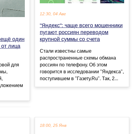
12:30, 04 Авг
"Яндекс": чаще всего мошенники
пугают россиян переводом
 ещё один
крупной суммы со счета
 от лица
Стали известны самые
распространенные схемы обмана
овой для
россиян по телефону. Об этом
мы,
говорится в исследовании "Яндекса",
й,
поступившем в "Газету.Ru". Так, 2...
дложением
18:00, 25 Янв