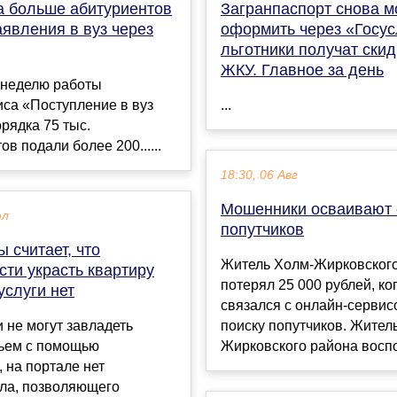
за больше абитуриентов
Загранпаспорт снова 
явления в вуз через
оформить через «Госус
льготники получат скид
ЖКУ. Главное за день
 неделю работы
са «Поступление в вуз
...
рядка 75 тыс.
ов подали более 200......
18:30, 06 Авг
Мошенники осваивают 
юл
попутчиков
 считает, что
Житель Холм-Жирковског
ти украсть квартиру
потерял 25 000 рублей, ко
услуги нет
связался с онлайн-сервис
 не могут завладеть
поиску попутчиков. Жител
ьем с помощью
Жирковского района воспо
, на портале нет
ла, позволяющего