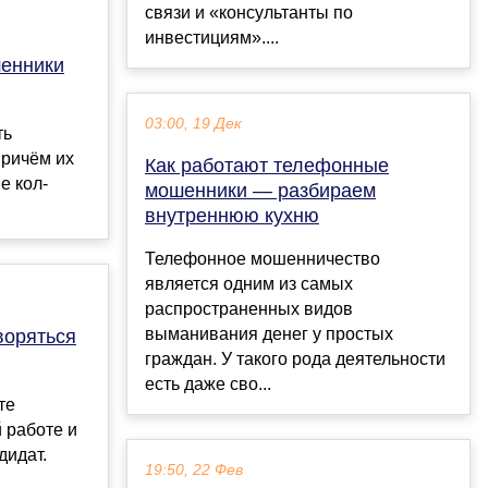
связи и «консультанты по
инвестициям»....
енники
03:00, 19 Дек
ть
ричём их
Как работают телефонные
е кол-
мошенники — разбираем
внутреннюю кухню
Телефонное мошенничество
является одним из самых
распространенных видов
выманивания денег у простых
воряться
граждан. У такого рода деятельности
есть даже сво...
те
 работе и
дидат.
19:50, 22 Фев