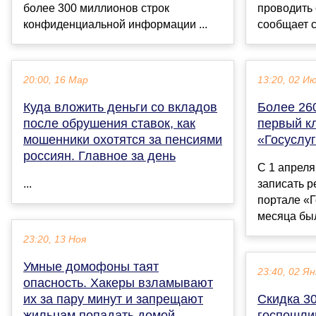
более 300 миллионов строк
проводить 
конфиденциальной информации ...
сообщает с.
20:00, 16 Мар
13:20, 02 И
Куда вложить деньги со вкладов
Более 260
после обрушения ставок, как
первый к
мошенники охотятся за пенсиями
«Госуслу
россиян. Главное за день
С 1 апреля
...
записать р
портале «Г
месяца было
23:20, 13 Ноя
Умные домофоны таят
23:40, 02 Ян
опасность. Хакеры взламывают
их за пару минут и запрещают
Скидка 3
жильцам попадать домой.
госпошли