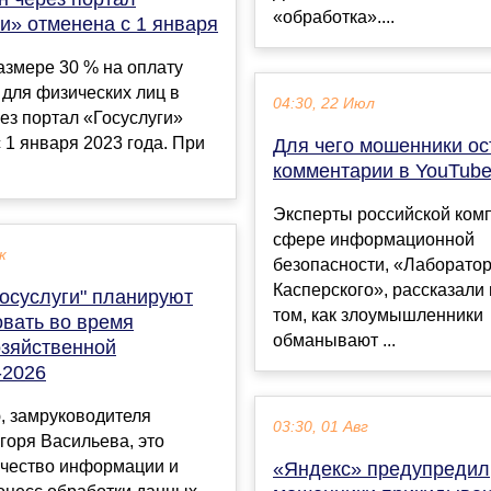
«обработка»....
и» отменена с 1 января
азмере 30 % на оплату
для физических лиц в
04:30, 22 Июл
ез портал «Госуслуги»
 1 января 2023 года. При
Для чего мошенники о
комментарии в YouTub
Эксперты российской ком
сфере информационной
к
безопасности, «Лаборато
Касперского», рассказали
Госуслуги" планируют
том, как злоумышленники
овать во время
обманывают ...
озяйственной
-2026
, замруководителя
03:30, 01 Авг
горя Васильева, это
ачество информации и
«Яндекс» предупредил,