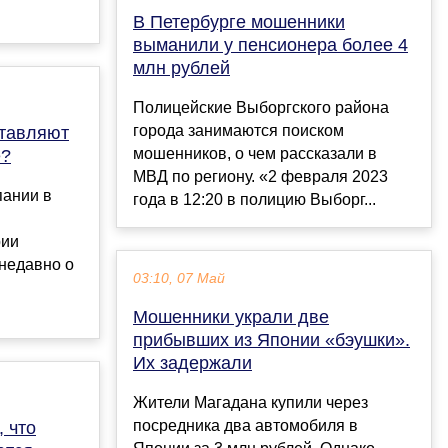
В Петербурге мошенники
выманили у пенсионера более 4
млн рублей
Полицейские Выборгского района
города занимаются поиском
ставляют
мошенников, о чем рассказали в
e?
МВД по региону. «2 февраля 2023
пании в
года в 12:20 в полицию Выборг...
рии
 недавно о
03:10, 07 Май
Мошенники украли две
прибывших из Японии «бэушки».
Их задержали
Жители Магадана купили через
посредника два автомобиля в
 что