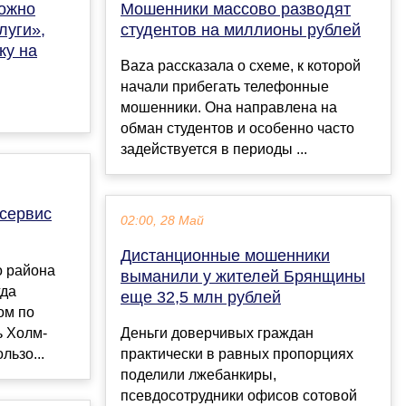
можно
Мошенники массово разводят
луги»,
студентов на миллионы рублей
ку на
Baza рассказала о схеме, к которой
начали прибегать телефонные
мошенники. Она направлена на
обман студентов и особенно часто
задействуется в периоды ...
сервис
02:00, 28 Май
Дистанционные мошенники
о района
выманили у жителей Брянщины
гда
еще 32,5 млн рублей
ом по
ь Холм-
Деньги доверчивых граждан
льзо...
практически в равных пропорциях
поделили лжебанкиры,
псевдосотрудники офисов сотовой