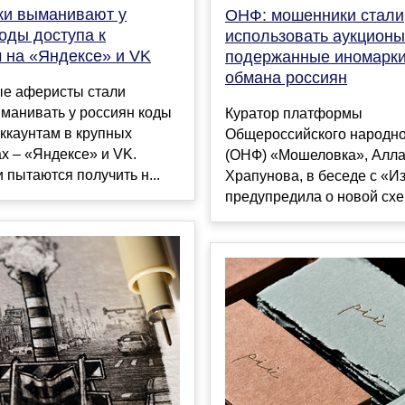
и выманивают у
ОНФ: мошенники стали
оды доступа к
использовать аукционы
м на «Яндексе» и VK
подержанные иномарки
обмана россиян
е аферисты стали
манивать у россиян коды
Куратор платформы
аккаунтам в крупных
Общероссийского народно
х – «Яндексе» и VK.
(ОНФ) «Мошеловка», Алл
пытаются получить н...
Храпунова, в беседе с «И
предупредила о новой схем