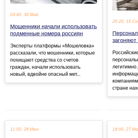
03:40, 30 Май
20:20, 15 С
Мошенники начали использовать
Персонал
подменные номера россиян
загоняют
Эксперты платформы «Мошеловка»
Российски
рассказали, что мошенники, которые
персональ
похищают средства со счетов
легитимно 
граждан, начали использовать
информаци
новый, вдвойне опасный мет...
компаниями
стране нахо
11:50, 28 Июн
18:00, 27 И