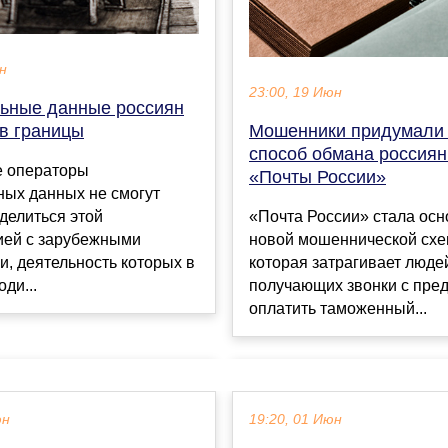
ен
23:00, 19 Июн
ьные данные россиян
 в границы
Мошенники придумали
способ обмана россиян
е операторы
«Почты России»
ных данных не смогут
делиться этой
«Почта России» стала осн
ей с зарубежными
новой мошеннической схе
, деятельность которых в
которая затрагивает люде
ди...
получающих звонки с пре
оплатить таможенный...
юн
19:20, 01 Июн