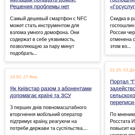
Решения проблемы нет
«Госуслуг
Самый дешевый смартфон с NFC
Скидка в р
может стать инструментом для
госпошлин 
взлома умного домофона. Они
России чер
содержат в себе уязвимость,
отменена с
позволяющую за пару минут
этом во...
подобрать...
01:20, 03 Де
19:50, 27 Фев
Портал "
Як Київстар разом з абонентами
задейств
допомагає країні та ЗСУ
сельскох
переписи
З перших днів повномасштабного
вторгнення мобільний оператор
По мнению
підтримує країну, реагуючи на
Росстата И
потреби держави та суспільства....
повысит к