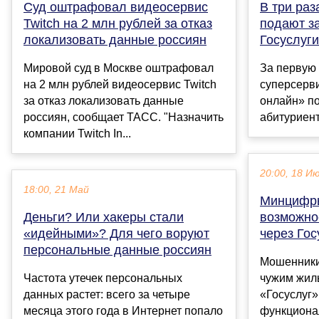
Суд оштрафовал видеосервис
В три ра
Twitch на 2 млн рублей за отказ
подают за
локализовать данные россиян
Госуслуги
Мировой суд в Москве оштрафовал
За первую
на 2 млн рублей видеосервис Twitch
суперсерви
за отказ локализовать данные
онлайн» по
россиян, сообщает ТАСС. "Назначить
абитуриент
компании Twitch In...
20:00, 18 И
18:00, 21 Май
Минцифры
Деньги? Или хакеры стали
возможнос
«идейными»? Для чего воруют
через Гос
персональные данные россиян
Мошенники
Частота утечек персональных
чужим жил
данных растет: всего за четыре
«Госуслуг»
месяца этого года в Интернет попало
функциона