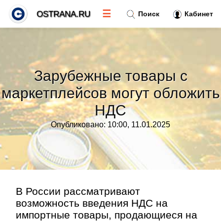
☰
OSTRANA.RU
Поиск
Кабинет
Новости
»
Зарубежные товары с
Тренды новостей
»
маркетплейсов могут обложить
НДС
Рубрики
»
Опубликовано: 10:00, 11.01.2025
Правила
»
Контакт
»
В России рассматривают
возможность введения НДС на
импортные товары, продающиеся на