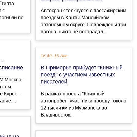
Египта
 с
Автокран столкнулся с пассажирским
погибли по
поездом в Ханты-Мансийском
автономном округе. Повреждены три
вагона, никто не пострадал....
16:40, 15 Авг
 -
списание
В Приморье прибудет "Книжный
поезд" с участием известных
М Москва –
писателей
онтом
е Курск –
В рамках проекта "Книжный
ние....
автопробег" участники проедут около
12 тысяч км из Мурманска во
Владивосток...
ибыл на