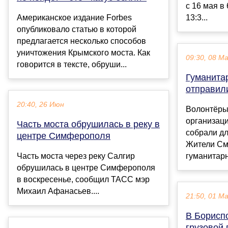
с 16 мая в 
Американское издание Forbes
13:3...
опубликовало статью в которой
предлагается несколько способов
уничтожения Крымского моста. Как
09:30, 08 М
говорится в тексте, обруши...
Гуманита
отправил
20:40, 26 Июн
Волонтёры
организац
Часть моста обрушилась в реку в
собрали д
центре Симферополя
Жители См
Часть моста через реку Салгир
гуманитарн
обрушилась в центре Симферополя
в воскресенье, сообщил ТАСС мэр
Михаил Афанасьев....
21:50, 01 М
В Борисп
грузовой 