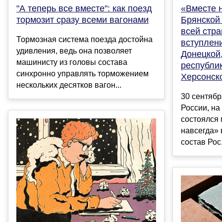
"А теперь все вместе": как поезд
«Вместе н
тормозит сразу всеми вагонами
Брянской 
всей стр
Тормозная система поезда достойна
вступлени
удивления, ведь она позволяет
Донецкой
машинисту из головы состава
республик
синхронно управлять торможением
Херсонск
нескольких десятков вагон...
30 сентябр
России, н
состоялся 
навсегда» 
состав Рос.