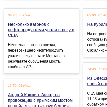
04:20, 25 Июн
05:00, 28 И
Несколько вагонов с
На Курила
нефтепродуктами упали в реку в
На острове
США
острова) т
Несколько вагонов поезда,
сообщило 
перевозившего нефтепродукты,
Сахалинско
упали в реку в штате Монтана в
результате обрушения моста,
сообщает AP....
14:40, 03 М
Из Одесс
новый по
13:50, 08 Июл
С 15 мая о
Андрей Кошкин: Запад на
11:43 и пр
провокацию с Крымским мостом
обратном 
не пойдет – это «казус белли»