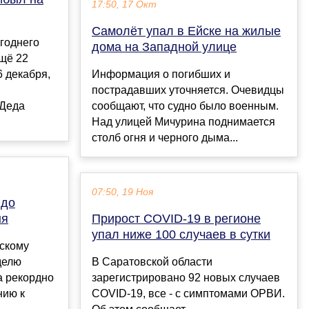
17:50, 17 Окт
Самолёт упал в Ейске на жилые
годнего
дома на Западной улице
щё 22
6 декабря,
Информация о погибших и
пострадавших уточняется. Очевидцы
 Деда
сообщают, что судно было военным.
Над улицей Мичурина поднимается
столб огня и черного дыма...
07:50, 19 Ноя
 до
ня
Прирост COVID-19 в регионе
упал ниже 100 случаев в сутки
мскому
делю
В Саратовской области
а рекордно
зарегистрировано 92 новых случаев
нию к
COVID-19, все - с симптомами ОРВИ.