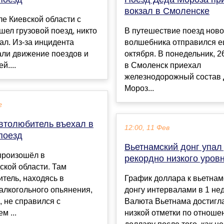
вокзал в Смоленске
е Киевской области с
шел грузовой поезд, никто
В путешествие поезд ново
ал. Из-за инцидента
волшебника отправился е
али движение поездов и
октября. В понедельник, 2
й....
в Смоленск приехал
железнодорожный состав
Мороз...
г
втолюбитель въехал в
12:00, 11 Фев
поезд
Вьетнамский донг упал
произошёл в
рекордно низкого уров
ской области. Там
тель, находясь в
График доллара к вьетна
алкогольного опьянения,
донгу интервалами в 1 не
ь, не справился с
Валюта Вьетнама достигл
м ...
низкой отметки по отноше