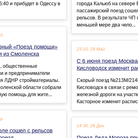
6:40 и прибудет в Одессу в
города Кальюб на севере 
пассажирский поезд сошел
рельсов. В результате ЧП 
меньшей мере два чело...
ай
рный «Поезд помощи»
23:10, 29 Май
и из Смоленска
С 6 июня поезд Москва
, общественные
Кисловодск изменит ра
ии и предприниматели
ля ЛДНР стройматериалы.
Скорый поезд №213М/214
оленской области собрали
Кисловодск в связи с рем
ую помощь для жите...
железной дороги на участк
Касторное изменит расписа
ар
14:30, 26 Дек
оле сошел с рельсов
поезд
Поезд Деда Мороза пр