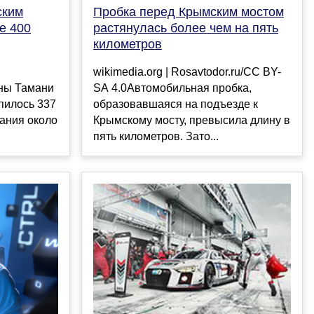
ским
Пробка перед Крымским мостом
е 400
растянулась более чем на пять
километров
wikimedia.org | Rosavtodor.ru/CC BY-
оны Тамани
SA 4.0Автомобильная пробка,
опилось 337
образовавшаяся на подъезде к
ания около
Крымскому мосту, превысила длину в
пять километров. Зато...