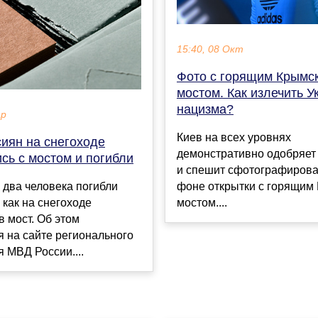
15:40, 08 Окт
Фото с горящим Крымс
мостом. Как излечить У
нацизма?
ар
Киев на всех уровнях
сиян на снегоходе
демонстративно одобряет
сь с мостом и погибли
и спешит сфотографирова
 два человека погибли
фоне открытки с горящим
, как на снегоходе
мостом....
в мост. Об этом
 на сайте регионального
 МВД России....