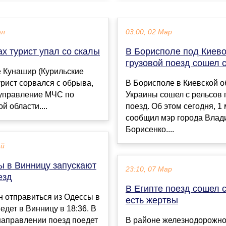
юл
03:00, 02 Мар
х турист упал со скалы
В Борисполе под Киев
грузовой поезд сошел 
 Кунашир (Курильские
урист сорвался с обрыва,
В Борисполе в Киевской о
управление МЧС по
Украины сошел с рельсов 
й области....
поезд. Об этом сегодня, 1 
сообщил мэр города Влад
Борисенко....
ай
ы в Винницу запускают
23:10, 07 Мар
езд
В Египте поезд сошел с
н отправиться из Одессы в
есть жертвы
иедет в Винницу в 18:36. В
направлении поезд поедет
В районе железнодорожно