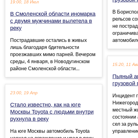
19:00, 18 Июл
В Бориспол
В Смоленской области иномарка
рельсов со
с двумя мужчинами вылетела в
не пострад
реку
ограничив
Пострадавшие остались в живых
автомобиле
лишь благодаря бдительности
проезжавших мимо парней. Вечером
среды, 4 января, в Новодугинском
15:20, 11 Ав
районе Смоленской области...
Пьяный а
грузовой 
23:00, 19 Апр
Инцидент 
Нижегород
Стало известно, как на юге
местный жи
Москвы Toyota с людьми внутри
состоянии 
рухнула в реку
сел за рул
На юге Москвы автомобиль Toyota
управление