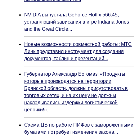
NVIDIA выпустила GeForce Hotfix 566.45,
устраняющий зависания в игре Indiana Jones
and the Great Circle...
Новые возможности совместной работы: МТС
Линк представил инструмент для создания
документов, таблиц и презентаций...
Губернатор Александр Богомаз: «Продукты,
которые производятся на территории
Брянской области, должны присутствовать в
торговых сетях, и на их цену не должны
накладывались издержки логистической
цепочки!»...
Схема ЦБ по работе ПИФов с замороженными
бумагами потребует изменения закона...