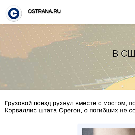
OSTRANA.RU
В СШ
Грузовой поезд рухнул вместе с мостом, по
Корваллис штата Орегон, о погибших не со