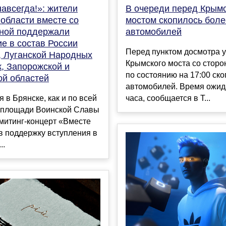
авсегда!»: жители
В очереди перед Крым
области вместе со
мостом скопилось боле
аной поддержали
автомобилей
е в состав России
Перед пунктом досмотра у
, Луганской Народных
Крымского моста со стор
, Запорожской и
по состоянию на 17:00 ск
ой областей
автомобилей. Время ожид
я в Брянске, как и по всей
часа, сообщается в T...
а площади Воинской Славы
митинг-концерт «Вместе
в поддержку вступления в
..