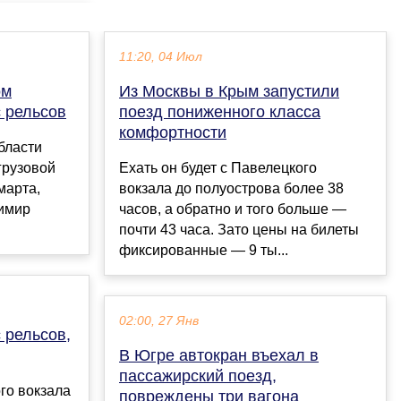
11:20, 04 Июл
ом
Из Москвы в Крым запустили
с рельсов
поезд пониженного класса
комфортности
бласти
грузовой
Ехать он будет с Павелецкого
марта,
вокзала до полуострова более 38
имир
часов, а обратно и того больше —
почти 43 часа. Зато цены на билеты
фиксированные — 9 ты...
02:00, 27 Янв
 рельсов,
В Югре автокран въехал в
пассажирский поезд,
го вокзала
повреждены три вагона