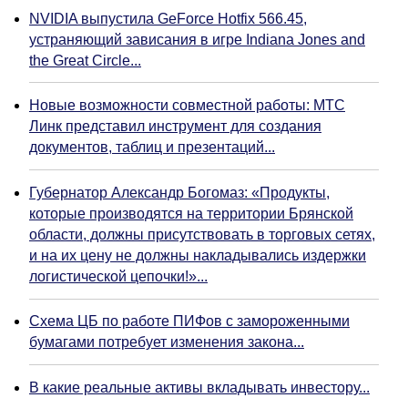
NVIDIA выпустила GeForce Hotfix 566.45,
устраняющий зависания в игре Indiana Jones and
the Great Circle...
Новые возможности совместной работы: МТС
Линк представил инструмент для создания
документов, таблиц и презентаций...
Губернатор Александр Богомаз: «Продукты,
которые производятся на территории Брянской
области, должны присутствовать в торговых сетях,
и на их цену не должны накладывались издержки
логистической цепочки!»...
Схема ЦБ по работе ПИФов с замороженными
бумагами потребует изменения закона...
В какие реальные активы вкладывать инвестору...