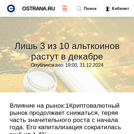
☰
OSTRANA.RU
Поиск
Кабинет
Новости
»
Лишь 3 из 10 альткоинов
Тренды новостей
»
растут в декабре
Опубликовано: 19:00, 31.12.2024
Рубрики
»
Правила
»
Контакт
»
Влияние на рынок:1Криптовалютный
рынок продолжает снижаться, теряя
часть значительного роста с начала
года. Его капитализация сократилась