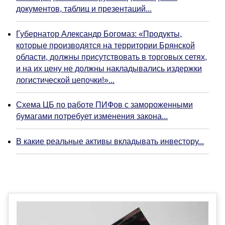
документов, таблиц и презентаций...
Губернатор Александр Богомаз: «Продукты,
которые производятся на территории Брянской
области, должны присутствовать в торговых сетях,
и на их цену не должны накладывались издержки
логистической цепочки!»...
Схема ЦБ по работе ПИФов с замороженными
бумагами потребует изменения закона...
В какие реальные активы вкладывать инвестору...