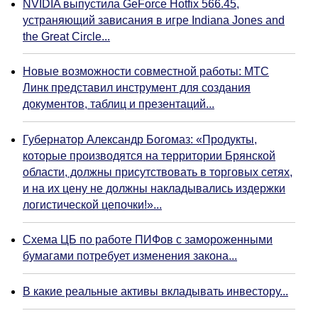
NVIDIA выпустила GeForce Hotfix 566.45,
устраняющий зависания в игре Indiana Jones and
the Great Circle...
Новые возможности совместной работы: МТС
Линк представил инструмент для создания
документов, таблиц и презентаций...
Губернатор Александр Богомаз: «Продукты,
которые производятся на территории Брянской
области, должны присутствовать в торговых сетях,
и на их цену не должны накладывались издержки
логистической цепочки!»...
Схема ЦБ по работе ПИФов с замороженными
бумагами потребует изменения закона...
В какие реальные активы вкладывать инвестору...