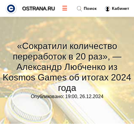
☰
OSTRANA.RU
Поиск
Кабинет
Новости
»
«Сократили количество
Тренды новостей
»
переработок в 20 раз», —
Александр Любченко из
Рубрики
»
Kosmos Games об итогах 2024
Правила
»
года
Опубликовано: 19:00, 26.12.2024
Контакт
»