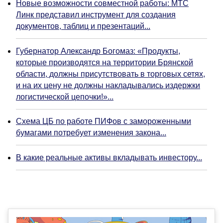
Новые возможности совместной работы: МТС
Линк представил инструмент для создания
документов, таблиц и презентаций...
Губернатор Александр Богомаз: «Продукты,
которые производятся на территории Брянской
области, должны присутствовать в торговых сетях,
и на их цену не должны накладывались издержки
логистической цепочки!»...
Схема ЦБ по работе ПИФов с замороженными
бумагами потребует изменения закона...
В какие реальные активы вкладывать инвестору...