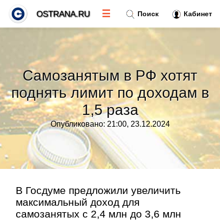
☰
OSTRANA.RU
Поиск
Кабинет
Новости
»
Самозанятым в РФ хотят
Тренды новостей
»
поднять лимит по доходам в
1,5 раза
Рубрики
»
Опубликовано: 21:00, 23.12.2024
Правила
»
Контакт
»
В Госдуме предложили увеличить
максимальный доход для
самозанятых с 2,4 млн до 3,6 млн