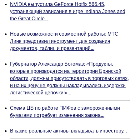
NVIDIA выпустила GeForce Hotfix 566.45,
устраняющий зависания в игре Indiana Jones and
the Great Circle...
Новые возможности совместной работы: МТС
Линк представил инструмент для создания
документов, таблиц и презентаций...
Губернатор Александр Богомаз: «Продукты,
которые производятся на территории Брянской
области, должны присутствовать в торговых сетях,
и на их цену не должны накладывались издержки
логистической цепочки!»...
Схема ЦБ по работе ПИФов с замороженными
бумагами потребует изменения закона...
В какие реальные активы вкладывать инвестору...