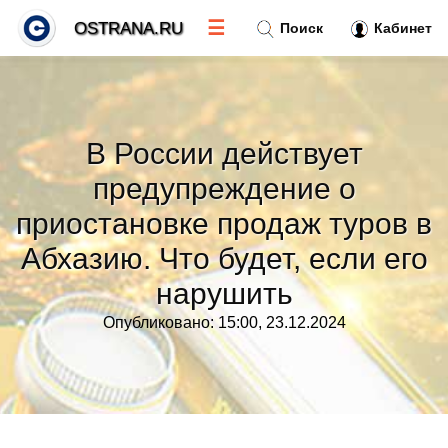
☰
OSTRANA.RU
Поиск
Кабинет
Новости
»
В России действует
Тренды новостей
»
предупреждение о
приостановке продаж туров в
Рубрики
»
Абхазию. Что будет, если его
Правила
»
нарушить
Опубликовано: 15:00, 23.12.2024
Контакт
»