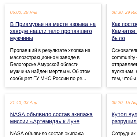
06:00, 29 Янв
08:30, 29 И
В Приамурье на месте взрыва на
Как постр
заводе нашли тело пропавшего
Камчатке 
мужчины
было
Пропавший в результате хлопка на
Основатель
маслоэстракционном заводе в
community 
Белогорске Амурской области
отправляет
мужчина найден мертвым. Об этом
вулканам, 
сообщает ГУ МЧС России по ре...
тем, чтобы 
21:40, 03 Апр
09:20, 15 Ап
NASA объявило состав экипажа
Купол вул
миссии «Артемида» к Луне
разрушил
NASA объявило состав экипажа
Сотрудник