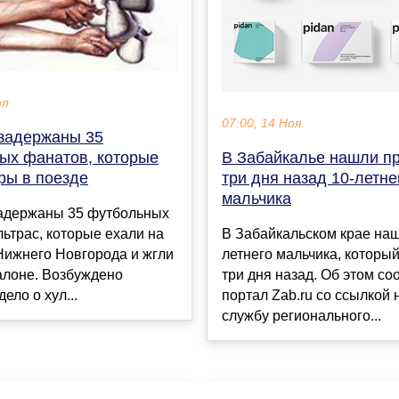
юл
07:00, 14 Ноя
 задержаны 35
В Забайкалье нашли п
ых фанатов, которые
три дня назад 10-летне
ры в поезде
мальчика
задержаны 35 футбольных
В Забайкальском крае наш
ьтрас, которые ехали на
летнего мальчика, которы
Нижнего Новгорода и жгли
три дня назад. Об этом с
алоне. Возбуждено
портал Zab.ru со ссылкой 
ело о хул...
службу регионального...