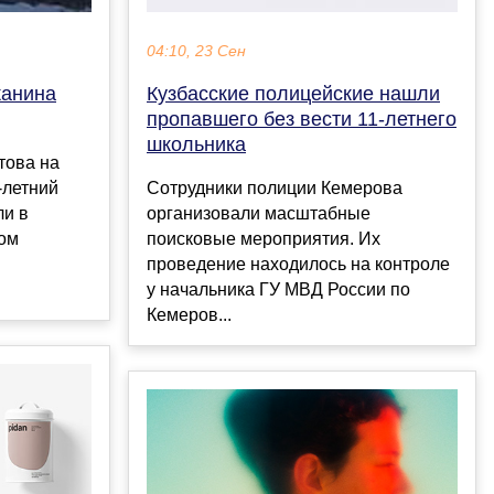
04:10, 23 Сен
жанина
Кузбасские полицейские нашли
пропавшего без вести 11-летнего
школьника
това на
-летний
Сотрудники полиции Кемерова
ли в
организовали масштабные
ом
поисковые мероприятия. Их
проведение находилось на контроле
у начальника ГУ МВД России по
Кемеров...