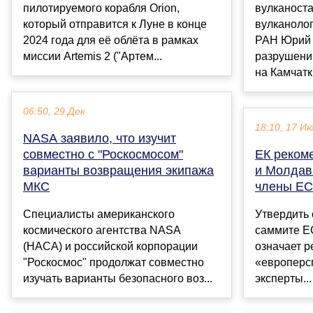
пилотируемого корабля Orion,
вулканост
который отправится к Луне в конце
вулканоло
2024 года для её облёта в рамках
РАН Юрий 
миссии Artemis 2 ("Артем...
разрушени
на Камчатк.
06:50, 29 Дек
18:10, 17 И
NASA заявило, что изучит
совместно с "Роскосмосом"
ЕК реком
варианты возвращения экипажа
и Молдав
МКС
члены ЕС
Специалисты американского
Утвердить 
космического агентства NASA
саммите ЕС
(НАСА) и российской корпорации
означает р
"Роскосмос" продолжат совместно
«европерс
изучать варианты безопасного воз...
эксперты...