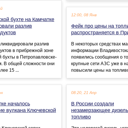
ай
12:00, 08 Янв
кой бухте на Камчатке
овали разлив
Фейк про цены на топл
дуктов
распространяется в П
 ликвидировали разлив
В некоторых средствах м
уктов в прибрежной зоне
информации Владивосток
 бухты в Петропавловске-
появились сообщения о то
м. В общей сложности они
крупные сети АЗС уже в н
ее 15 ...
повысили цены на топливо.
юн
08:20, 21 Апр
тке началось
В России создали
ие вулкана Ключевской
незамерзающее дизел
топливо