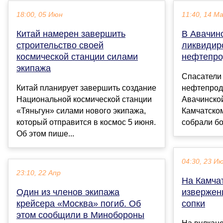
18:00, 05 Июн
11:40, 14 М
Китай намерен завершить
В Авачинс
строительство своей
ликвидир
космической станции силами
нефтепро
экипажа
Спасатели
Китай планирует завершить создание
нефтепрод
Национальной космической станции
Авачинской
«Тяньгун» силами нового экипажа,
Камчатско
который отправится в космос 5 июня.
собрали бол
Об этом пише...
04:30, 23 И
23:10, 22 Апр
На Камча
Один из членов экипажа
извержен
крейсера «Москва» погиб. Об
сопки
этом сообщили в Минобороны