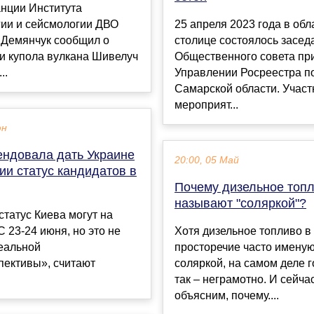
анции Института
гии и сейсмологии ДВО
25 апреля 2023 года в обл
Демянчук сообщил о
столице состоялось засед
и купола вулкана Шивелуч
Общественного совета пр
..
Управлении Росреестра п
Самарской области. Участ
мероприят...
юн
ендовала дать Украине
20:00, 05 Май
ии статус кандидатов в
Почему дизельное топ
называют "соляркой"?
статус Киева могут на
 23-24 июня, но это не
Хотя дизельное топливо в
еальной
просторечие часто имену
пективы», считают
соляркой, на самом деле 
так – неграмотно. И сейча
объясним, почему....