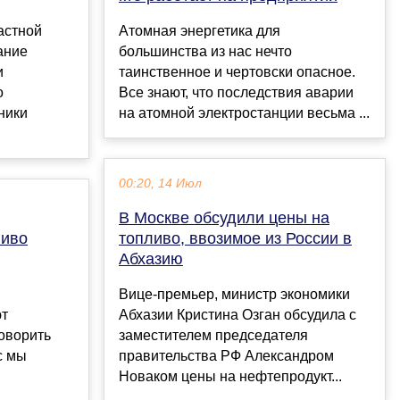
астной
Атомная энергетика для
ание
большинства из нас нечто
и
таинственное и чертовски опасное.
о
Все знают, что последствия аварии
ники
на атомной электростанции весьма ...
00:20, 14 Июл
В Москве обсудили цены на
ливо
топливо, ввозимое из России в
Абхазию
Вице-премьер, министр экономики
ют
Абхазии Кристина Озган обсудила с
говорить
заместителем председателя
с мы
правительства РФ Александром
Новаком цены на нефтепродукт...