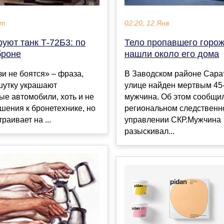
кт
02:20, 12 Янв
руют танк Т-72Б3: по
Тело пропавшего горо
броне
нашли около его дома
зи не боятся» – фраза,
В Заводском районе Сара
шутку украшают
улице найден мертвым 45
е автомобили, хоть и не
мужчина. Об этом сообщи
шения к бронетехнике, но
региональном следственн
раивает на ...
управлении СКР.Мужчина
разыскивал...