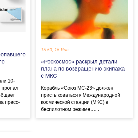
15:50, 15 Янв
ропавшего
го
«Роскосмос» раскрыл детали
плана по возвращению экипажа
с МКС
ли 10-
й пропал
Корабль «Союз МС-23» должен
ообщает
пристыковаться к Международной
на пресс-
космической станции (МКС) в
беспилотном режиме…...