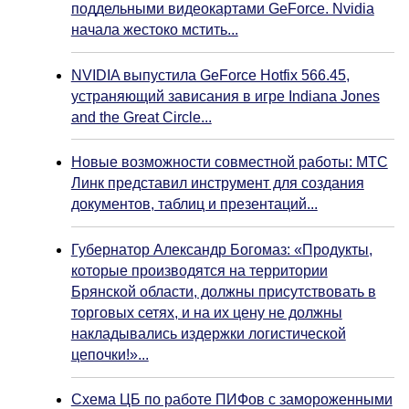
поддельными видеокартами GeForce. Nvidia
начала жестоко мстить...
NVIDIA выпустила GeForce Hotfix 566.45,
устраняющий зависания в игре Indiana Jones
and the Great Circle...
Новые возможности совместной работы: МТС
Линк представил инструмент для создания
документов, таблиц и презентаций...
Губернатор Александр Богомаз: «Продукты,
которые производятся на территории
Брянской области, должны присутствовать в
торговых сетях, и на их цену не должны
накладывались издержки логистической
цепочки!»...
Схема ЦБ по работе ПИФов с замороженными