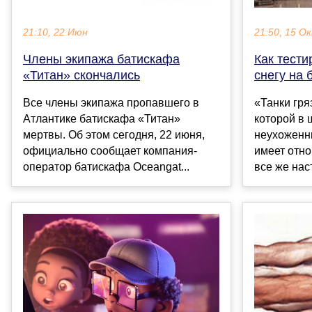
21:10, 22 Июн
21:50, 15 О
Члены экипажа батискафа
Как тести
«Титан» скончались
снегу на 
Все члены экипажа пропавшего в
«Танки гря
Атлантике батискафа «Титан»
которой в 
мертвы. Об этом сегодня, 22 июня,
неухоженны
официально сообщает компания-
имеет отно
оператор батискафа Oceangat...
все же наст