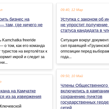
юл
09:40, 12 Мар
оить бизнес на
Уступка с законом об и
— там, где ничего не
не упростит получение
статуса кандидата в ч
 Kamchatka freeride
Ситуация вокруг документ
— о том, как его команда
сил правящей «Грузинско
 туристов на вертолётах к
оппозиции перед выборам
кормит икрой и следит за
года...
ни...
09:50, 10 Май
р
Члены Общественного 
кана на Камчатке
включились в кампани
ся из-за извержения
сохранению пунктов
государственных геоде
 Ключевской
сетей