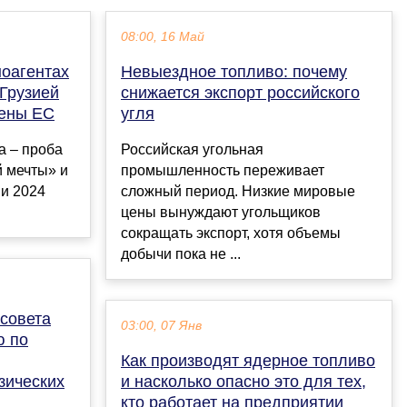
08:00, 16 Май
ноагентах
Невыездное топливо: почему
 Грузией
снижается экспорт российского
лены ЕС
угля
а – проба
Российская угольная
й мечты» и
промышленность переживает
и 2024
сложный период. Низкие мировые
цены вынуждают угольщиков
сокращать экспорт, хотя объемы
добычи пока не ...
совета
03:00, 07 Янв
ю по
Как производят ядерное топливо
зических
и насколько опасно это для тех,
кто работает на предприятии