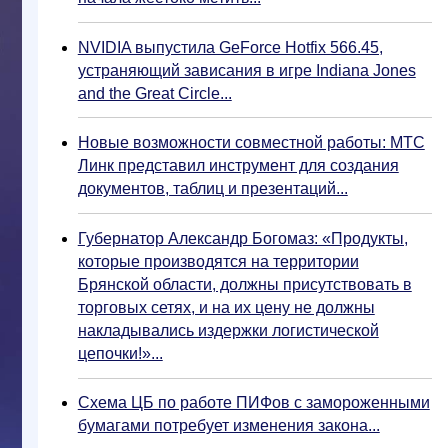
NVIDIA выпустила GeForce Hotfix 566.45,
устраняющий зависания в игре Indiana Jones
and the Great Circle...
Новые возможности совместной работы: МТС
Линк представил инструмент для создания
документов, таблиц и презентаций...
Губернатор Александр Богомаз: «Продукты,
которые производятся на территории
Брянской области, должны присутствовать в
торговых сетях, и на их цену не должны
накладывались издержки логистической
цепочки!»...
Схема ЦБ по работе ПИФов с замороженными
бумагами потребует изменения закона...