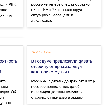
россияне теперь спешат обратно,
зали РБК,
пишет ИА «Рес», анализируя
евно
ситуацию с беглецами в
ян, что
Закавказье....
16:20, 01 Авг
оятность
В Госдуме предложили давать
отсрочку от призыва двум
й
категориям мужчин
 что
Мужчины с детьми до трех лет и отцы
апада
несовершеннолетних детей-
нкции. Об
инвалидов должны получить
лен
отсрочку от призыва в армию....
унаро...