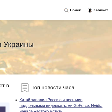
Поиск
Кабинет
я Украины
ет в
Топ новости часа
Китай завалил Россию и весь мир
поддельными видеокартами GeForce. Nvidia
начала жестоко мстить...