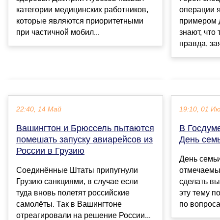
категории медицинских работников,
операции 
которые являются приоритетными
примером 
при частичной мобил...
знают, что
правда, за
22:40, 14 Май
19:10, 01 И
Вашингтон и Брюссель пытаются
В Госдум
помешать запуску авиарейсов из
День сем
России в Грузию
День семьи
Соединённые Штаты припугнули
отмечаемы
Грузию санкциями, в случае если
сделать в
туда вновь полетят российские
эту тему п
самолёты. Так в Вашингтоне
по вопроса
отреагировали на решение России...