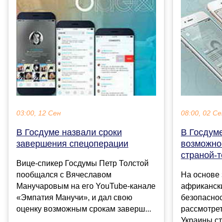
03:00, 12 Сен
08:00, 02 С
В Госдуме назвали сроки
В Госдум
завершения спецоперации
возможно
страной-
Вице-спикер Госдумы Петр Толстой
пообщался с Вячеславом
На основе 
Манучаровым на его YouTube-канале
африкански
«Эмпатия Манучи», и дал свою
безопасно
оценку возможным срокам заверш...
рассмотрет
Украины с