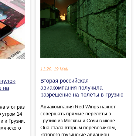
11:20, 19 Май
Вторая российская
чнуло»
авиакомпания получила
е на
разрешение на полёты в Грузию
Авиакомпания Red Wings начнёт
на этот раз
совершать прямые перелёты в
о утром 14
Грузию из Москвы и Сочи в июне.
и и Грузии,
Она стала вторым перевозчиком,
рмянского
которого грузинские авиацион...