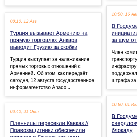
10:50, 16 Ав
08:10, 12 Авг
В Госдум
Турция вызывает Армению на
инициати
прямую торговлю: Анкара
за шум от
выводит Грузию за скобки
Член коми
Турция выступает за налаживание
транспорту
прямых торговых отношений с
инфрастру
Арменией․ Об этом, как передаëт
поддержал
сегодня, 12 августа государственное
штрафа за 
информагентство Anado...
10:50, 01 И
08:40, 31 Окт
В Госдум
Пленницы пересекли Кавказ //
свердлов
Правозащитники обеспечили
блокаду