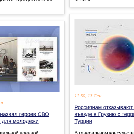
11:50, 13 Сен
юл
Россиянам отказывают
 назвал героев СВО
въезде в Грузию с тер
 для молодежи
Турции
циальной военной
В генеральном консульств