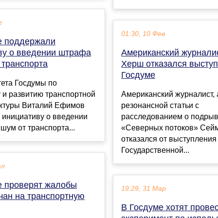
г
01:30, 10 Фев
е поддержали
ву о введении штрафа
Американский журнали
 транспорта
Херш отказался выступ
Госдуме
тета Госдумы по
 и развитию транспортной
Американский журналист, 
ктуры Виталий Ефимов
резонансной статьи с
 инициативу о введении
расследованием о подры
шум от транспорта...
«Северных потоков» Сей
отказался от выступления
Государственной...
юл
е проверят жалобы
19:29, 31 Мар
чан на транспортную
В Госдуме хотят прове