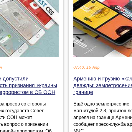
ен
07:40, 16 Апр
е допустили
Армению и Грузию «ка
сть признания Украины
дважды: землетрясени
террористом в СБ ООН
границе
запросов со стороны
Ещë одно землетрясение, 
х государств Совет
магнитудой 2,8, произошл
сти ООН может
апреля на границе Армени
ь вопрос о признании
сообщает пресс-служба а
траной-террористом. Об
МЧС....