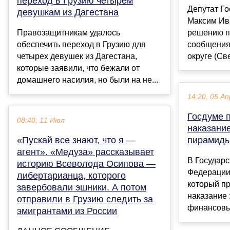
переход в Грузию четырем
Депутат Г
девушкам из Дагестана
Максим Ив
Правозащитникам удалось
решению п
обеспечить переход в Грузию для
сообщения
четырех девушек из Дагестана,
округе (Св
которые заявили, что бежали от
домашнего насилия, но были на не...
14:20, 05 Ап
Госдуме 
08:40, 11 Июл
наказани
«Пускай все знают, что я —
пирамид
агент». «Медуза» рассказывает
В Государ
историю Всеволода Осипова —
Федерации 
либертарианца, которого
который пр
завербовали эшники. А потом
наказание 
отправили в Грузию следить за
финансовых
эмигрантами из России