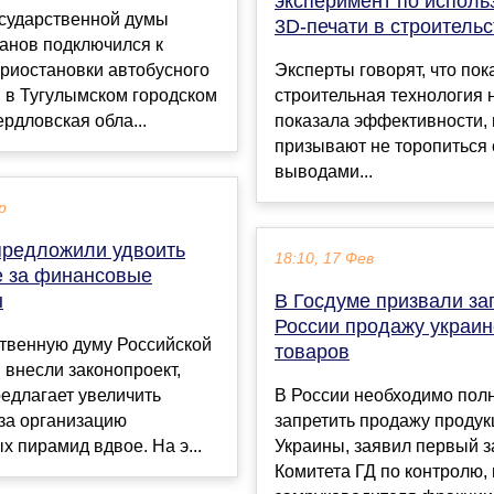
эксперимент по испол
осударственной думы
3D-печати в строительс
анов подключился к
риостановки автобусного
Эксперты говорят, что пок
 в Тугулымском городском
строительная технология 
ердловская обла...
показала эффективности, 
призывают не торопиться 
выводами...
р
предложили удвоить
18:10, 17 Фев
е за финансовые
ы
В Госдуме призвали за
России продажу украин
ственную думу Российской
товаров
внесли законопроект,
едлагает увеличить
В России необходимо пол
за организацию
запретить продажу продук
 пирамид вдвое. На э...
Украины, заявил первый 
Комитета ГД по контролю,