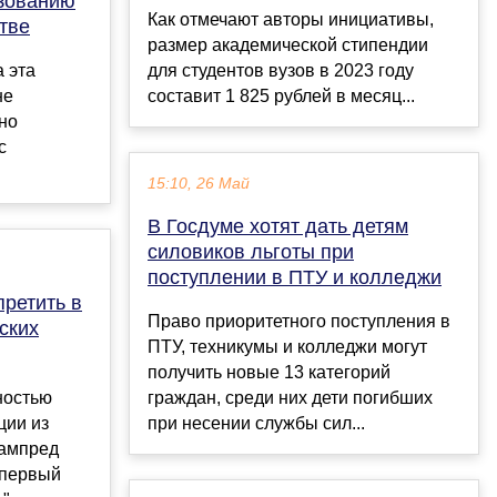
ьзованию
Как отмечают авторы инициативы,
тве
размер академической стипендии
а эта
для студентов вузов в 2023 году
не
составит 1 825 рублей в месяц...
но
с
15:10, 26 Май
В Госдуме хотят дать детям
силовиков льготы при
поступлении в ПТУ и колледжи
претить в
Право приоритетного поступления в
ских
ПТУ, техникумы и колледжи могут
получить новые 13 категорий
ностью
граждан, среди них дети погибших
ции из
при несении службы сил...
зампред
 первый