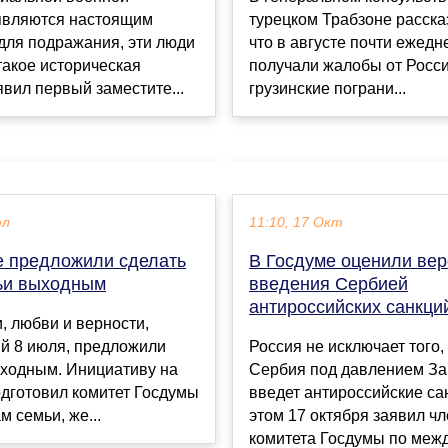
являются настоящим
турецком Трабзоне расска
для подражания, эти люди
что в августе почти ежедн
 такое историческая
получали жалобы от Росси
явил первый заместите...
грузинские пограни...
юл
11:10, 17 Окт
е предложили сделать
В Госдуме оценили вер
ьи выходным
введения Сербией
антироссийских санкци
, любви и верности,
й 8 июля, предложили
Россия не исключает того,
ыходным. Инициативу на
Сербия под давлением З
одготовил комитет Госдумы
введет антироссийские са
м семьи, же...
этом 17 октября заявил ч
комитета Госдумы по межд