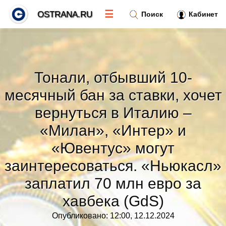
☰
OSTRANA.RU
Поиск
Кабинет
Новости
»
Тонали, отбывший 10-
Тренды новостей
»
месячный бан за ставки, хочет
вернуться в Италию –
Рубрики
»
«Милан», «Интер» и
Правила
«Ювентус» могут
»
заинтересоваться. «Ньюкасл»
Контакт
»
заплатил 70 млн евро за
хавбека (GdS)
Опубликовано: 12:00, 12.12.2024