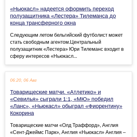
«Ньюкасл» надеется оформить переход
полузащитника «Лестера» Тилеманса до
конца трансферного окна
Следующим летом бельгийский футболист может
стать свободным агентом.Центральный
полузащитник «Лестера» Юри Тилеманс входит в
сферу интересов «Ньюкасл...
06:20, 06 Авг
Товарищеские матчи. «Атлетико» и
«Севилья» сыграли 1:1, «МЮ» победил
«Ланс», «Ньюкасл» обыграл «Фиорентину»
Кокорина
Товарищеские матчи «Олд Траффорд», Англия
«Сент-Джеймс Парк», Англия «Ньюкасл» Англия –