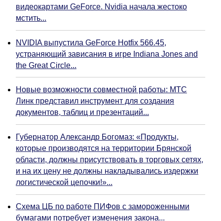
видеокартами GeForce. Nvidia начала жестоко
мстить...
NVIDIA выпустила GeForce Hotfix 566.45,
устраняющий зависания в игре Indiana Jones and
the Great Circle...
Новые возможности совместной работы: МТС
Линк представил инструмент для создания
документов, таблиц и презентаций...
Губернатор Александр Богомаз: «Продукты,
которые производятся на территории Брянской
области, должны присутствовать в торговых сетях,
и на их цену не должны накладывались издержки
логистической цепочки!»...
Схема ЦБ по работе ПИФов с замороженными
бумагами потребует изменения закона...