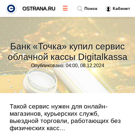
☰
OSTRANA.RU
Поиск
Кабинет
Новости
»
Банк «Точка» купил сервис
Тренды новостей
»
облачной кассы Digitalkassa
Опубликовано: 04:00, 08.12.2024
Рубрики
»
Правила
»
Контакт
»
Такой сервис нужен для онлайн-
магазинов, курьерских служб,
выездной торговли, работающих без
физических касс...