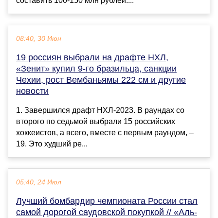
составить 100-150 млн рублей....
08:40, 30 Июн
19 россиян выбрали на драфте НХЛ,
«Зенит» купил 9-го бразильца, санкции
Чехии, рост Вембаньямы 222 см и другие
новости
1. Завершился драфт НХЛ-2023. В раундах со
второго по седьмой выбрали 15 российских
хоккеистов, а всего, вместе с первым раундом, –
19. Это худший ре...
05:40, 24 Июл
Лучший бомбардир чемпионата России стал
самой дорогой саудовской покупкой // «Аль-