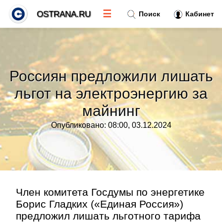
☰
OSTRANA.RU
Поиск
Кабинет
Новости
»
Россиян предложили лишать
Тренды новостей
»
льгот на электроэнергию за
майнинг
Рубрики
»
Опубликовано: 08:00, 03.12.2024
Правила
»
Контакт
»
Член комитета Госдумы по энергетике
Борис Гладких («Единая Россия»)
предложил лишать льготного тарифа