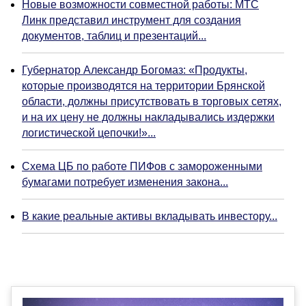
Новые возможности совместной работы: МТС
Линк представил инструмент для создания
документов, таблиц и презентаций...
Губернатор Александр Богомаз: «Продукты,
которые производятся на территории Брянской
области, должны присутствовать в торговых сетях,
и на их цену не должны накладывались издержки
логистической цепочки!»...
Схема ЦБ по работе ПИФов с замороженными
бумагами потребует изменения закона...
В какие реальные активы вкладывать инвестору...