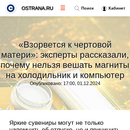
☰
OSTRANA.RU
Поиск
Кабинет
Новости
»
«Взорвется к чертовой
Тренды новостей
»
матери»: эксперты рассказали,
почему нельзя вешать магниты
Рубрики
»
на холодильник и компьютер
Правила
»
Опубликовано: 17:00, 01.12.2024
Контакт
»
Яркие сувениры могут не только
напомнить об отпуске, но и причинить