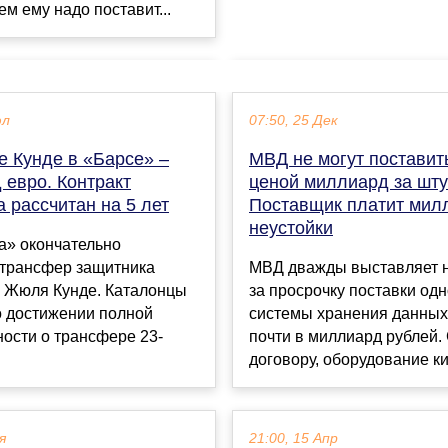
ем ему надо поставит...
юл
07:50, 25 Дек
е Кунде в «Барсе» –
МВД не могут поставит
 евро. Контракт
ценой миллиард за шту
 рассчитан на 5 лет
Поставщик платит мил
неустойки
а» окончательно
трансфер защитника
МВД дважды выставляет н
 Жюля Кунде. Каталонцы
за просрочку поставки од
о достижении полной
системы хранения данны
ости о трансфере 23-
почти в миллиард рублей.
договору, оборудование ки.
я
21:00, 15 Апр