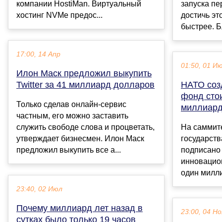
компании HostiMan. Виртуальный
запуска пе
хостинг NVMe предос...
достичь эт
быстрее. Б
17:00, 14 Апр
01:50, 01 И
Илон Маск предложил выкупить
Twitter за 41 миллиард долларов
НАТО соз
фонд сто
Только сделав онлайн-сервис
миллиард
частным, его можно заставить
служить свободе слова и процветать,
На саммит
утверждает бизнесмен. Илон Маск
государст
предложил выкупить все а...
подписано
инновацио
один милли
23:40, 02 Июл
Почему миллиард лет назад в
23:00, 04 Но
сутках было только 19 часов