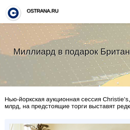
OSTRANA.RU
Миллиард в подарок Британс
Нью-йоркская аукционная сессия Christie’s,
млрд, на предстоящие торги выставят редк