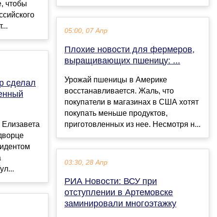
, чтобы
ссийского
...
05:00, 07 Апр
Плохие новости для фермеров,
выращивающих пшеницу: ...
Урожай пшеницы в Америке
р сделал
восстанавливается. Жаль, что
ценный
покупатели в магазинах в США хотят
покупать меньше продуктов,
 Елизавета
приготовленных из нее. Несмотря н...
 дворце
зидентом
а
03:30, 28 Апр
л...
РИА Новости: ВСУ при
отступлении в Артемовске
заминировали многоэтажку