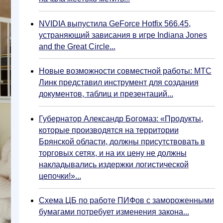
NVIDIA выпустила GeForce Hotfix 566.45,
устраняющий зависания в игре Indiana Jones
and the Great Circle...
Новые возможности совместной работы: МТС
Линк представил инструмент для создания
документов, таблиц и презентаций...
Губернатор Александр Богомаз: «Продукты,
которые производятся на территории
Брянской области, должны присутствовать в
торговых сетях, и на их цену не должны
накладывались издержки логистической
цепочки!»...
Схема ЦБ по работе ПИФов с замороженными
бумагами потребует изменения закона...