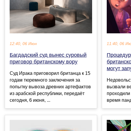
12:40, 06 Июн
11:40, 06 И
Багдадский суд вынес суровый
Процедур
приговор британскому вору
британск
могут зап
Суд Ирака приговорил британца к 15
годам тюремного заключения за
Недовольс
попытку вывоза древних артефактов
вызвали ве
из арабской республики, передаëт
проходили 
сегодня, 6 июня, ...
время панде