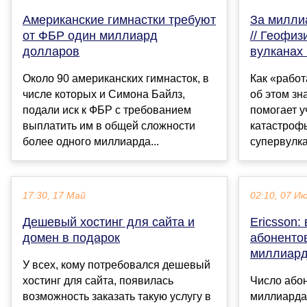
Американские гимнастки требуют
За миллиа
от ФБР один миллиард
// Геофиз
долларов
вулканах
Около 90 американских гимнасток, в
Как «работ
числе которых и Симона Байлз,
об этом зн
подали иск к ФБР с требованием
помогает 
выплатить им в общей сложности
катастрофы
более одного миллиарда...
супервулка
17:30, 17 Май
02:10, 07 И
Дешевый хостинг для сайта и
Ericsson:
домен в подарок
абоненто
миллиар
У всех, кому потребовался дешевый
хостинг для сайта, появилась
Число абон
возможность заказать такую услугу в
миллиарда 