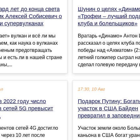
рд лет до конца света
Шунин о целях «Динам
ик Алексей Собисевич о
«Трофеи – лучший под
 и супервулканах
клуба и болельщиков»
ает» вулкан и всё ли мы
Вратарь «Динамо» Антон
аем, как наука о вулканах
рассказал о целях клуба п
ученым предотвращать
победы над «Ахматом» (2:0
 и есть ли в нашей стране
летний голкипер сыграл на
ны,...
сделал голевую передачу в
юл
17:30, 10 Авг
 в 2022 году число
Подарок Путину: Богат
в сетей 5G превысит
участок в США Байден
д
превратил в заповедни
ентов сетей 4G достигло
Участок земли около Боль
через 10 лет после
каньона в США богат уран