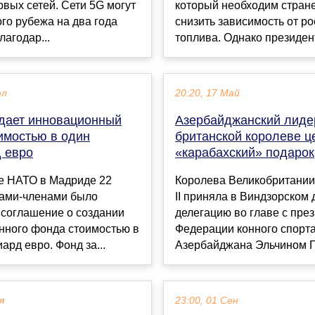
рвых сетей. Сети 5G могут
который необходим стране
ого рубежа на два года
снизить зависимость от ро
лагодар...
топлива. Однако президент
юл
20:20, 17 Май
дает инновационный
Азербайджанский лиде
имостью в один
британской королеве 
 евро
«карабахский» подарок
е НАТО в Мадриде 22
Королева Великобритании
вами-членами было
II приняла в Виндзорском
 соглашение о создании
делегацию во главе с пре
нного фонда стоимостью в
Федерации конного спорт
ард евро. Фонд за...
Азербайджана Эльчином Гу
я
23:00, 01 Сен