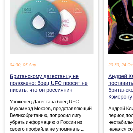
20:30, 24 О
04:30, 05 Апр
Андрей К
Британскому дагестанцу не
поставит
положено: боец UFC просит не
британск
писать, что он россиянин
Кэмерону
Уроженец Дагестана боец UFC
Андрей Кл
Мухаммад Мокаев, представляющий
период по
Великобританию, попросил лигу
нестабиль
убрать информацию о России из
начался со
своего профайла не упоминать ...