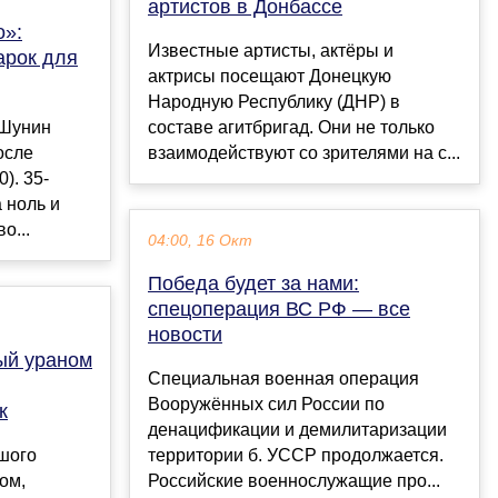
артистов в Донбассе
о»:
Известные артисты, актёры и
арок для
актрисы посещают Донецкую
Народную Республику (ДНР) в
 Шунин
составе агитбригад. Они не только
осле
взаимодействуют со зрителями на с...
). 35-
 ноль и
о...
04:00, 16 Окт
Победа будет за нами:
спецоперация ВС РФ — все
новости
ый ураном
Специальная военная операция
Вооружённых сил России по
к
денацификации и демилитаризации
шого
территории б. УССР продолжается.
ом,
Российские военнослужащие про...