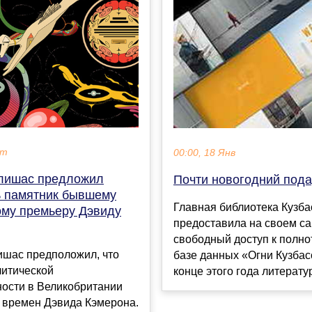
кт
00:00, 18 Янв
лишас предложил
Почти новогодний пода
ь памятник бывшему
Главная библиотека Кузба
ому премьеру Дэвиду
предоставила на своем са
свободный доступ к полно
ишас предположил, что
базе данных «Огни Кузбас
литической
конце этого года литератур
ности в Великобритании
 времен Дэвида Кэмерона.