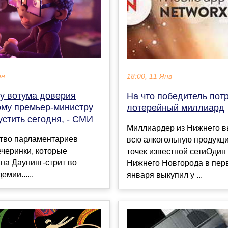
юн
18:00, 11 Янв
у вотума доверия
На что победитель пот
ому премьер-министру
лотерейный миллиард
устить сегодня, - СМИ
Миллиардер из Нижнего в
тво парламентариев
всю алкогольную продукц
черинки, которые
точек известной сетиОдин
на Даунинг-стрит во
Нижнего Новгорода в пер
мии......
января выкупил у ...