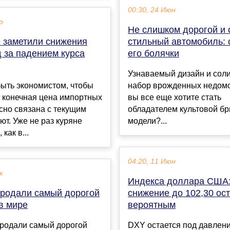
00:30, 24 Июн
р
Не слишком дорогой и 
е заметили снижения
стильный автомобиль: 
 за падением курса
его болячки
Узнаваемый дизайн и сол
ыть экономистом, чтобы
набор врожденных недомо
о конечная цена импортных
вы все еще хотите стать
сно связана с текущим
обладателем культовой бр
ют. Уже не раз куряне
модели?...
как в...
04:20, 11 Июн
к
Индекса доллара США
продали самый дорогой
снижение до 102,30 ос
в мире
вероятным
продали самый дорогой
DXY остается под давлен