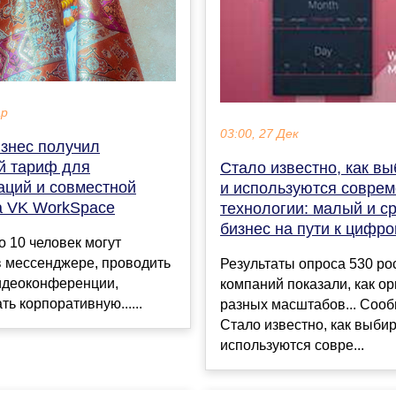
ар
03:00, 27 Дек
знес получил
й тариф для
Стало известно, как в
аций и совместной
и используются совре
а VK WorkSpace
технологии: малый и с
бизнес на пути к цифр
 10 человек могут
в мессенджере, проводить
Результаты опроса 530 ро
видеоконференции,
компаний показали, как о
ть корпоративную......
разных масштабов... Соо
Стало известно, как выби
используются совре...