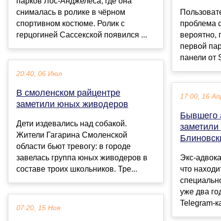
парков Лос-Анджелеса, где она
снималась в ролике в чёрном
Пользовате
спортивном костюме. Ролик с
проблема с
герцогиней Сассекской появился ...
вероятно, 
первой пар
панели от 
20:40, 06 Июл
В смоленском райцентре
17:00, 16 Ап
заметили юных живодеров
Бывшего 
Дети издевались над собакой.
заметили 
Жители Гагарина Смоленской
Блиновск
области бьют тревогу: в городе
завелась группа юных живодеров в
Экс-адвок
составе троих школьников. Тре...
что находи
специальн
уже два го
Telegram-ка
07:20, 15 Ноя