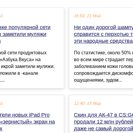
ай
16:50, 21 Май
вке популярной сети
Ни один дорогой шампу
в заметили муляжи
справится с перхотью т
в
эти народные средства
ой сети продуктовых
По статистике, около 50%
«Азбука Вкуса» на
во всем мире страдает пе
 икрой заметили муляжи.
заболеванием кожи головы
ложили в -канале
сопровождается дискомф
..
ощущениями, зудом...
ай
12:40, 15 Мар
тели новых iPad Pro
Скин для АК-47 в CS:
 «зернистый» экран на
продали 12 млн рублей
х
даже не самый дорогой