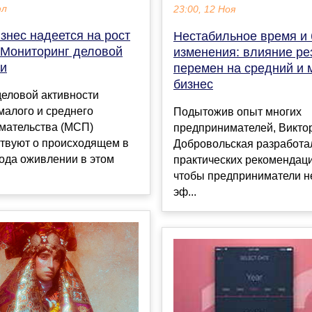
юл
23:00, 12 Ноя
знес надеется на рост
Нестабильное время и
/ Мониторинг деловой
изменения: влияние ре
ти
перемен на средний и
бизнес
деловой активности
малого и среднего
Подытожив опыт многих
мательства (МСП)
предпринимателей, Викто
ствуют о происходящем в
Добровольская разработа
ода оживлении в этом
практических рекомендаци
чтобы предприниматели н
эф...