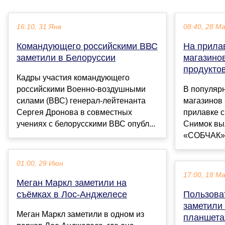
16:10, 31 Янв
08:40, 28 М
Командующего российскими ВВС
На прила
заметили в Белоруссии
магазино
продукто
Кадры участия командующего
российскими Военно-воздушными
В популярн
силами (ВВС) генерал-лейтенанта
магазинов 
Сергея Дронова в совместных
прилавке с
учениях с белорусскими ВВС опубл...
Снимок вы
«СОБЧАК»..
01:00, 29 Июн
17:00, 18 М
Меган Маркл заметили на
съёмках в Лос-Анджелесе
Пользова
заметили
Меган Маркл заметили в одном из
планшета