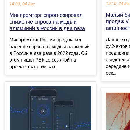
19:10, 24 И
14:00, 04 Авг
Малый би
Минпромторг спрогнозировал
продаж /
снижение спроса на медь и
активнос
алюминий в России в два раза
Данные о 
Минпромторг России предсказал
субъектов 
падение спроса на медь и алюминий
предприни
в России в два раза в 2022 года. Об
свидетель
этом пишет РБК со ссылкой на
середине г
проект стратегии раз...
сек...