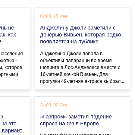
01:00, 15 Фев
нь не
Анджелину Джоли заметили с
ак, как
дочерью Вивьен, которая редко
!
появляется на публике
 населения
Анджелина Джоли попала в
рхотью -
объективы папарацци во время
, которое
шопинга в Лос-Анджелесе вместе с
ортными
16-летней дочкой Вивьен. Для
прогулки 49-летняя актриса выбрал...
21:00, 02 Сен
GO
«Газпром» заметил падение
. И это
спроса на газ в Европе
 вариант