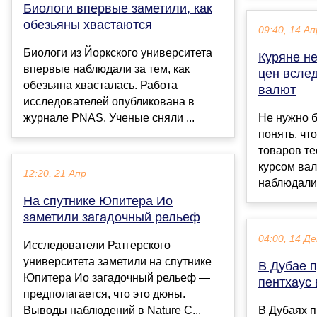
Биологи впервые заметили, как
обезьяны хвастаются
09:40, 14 Ап
Биологи из Йоркского университета
Куряне н
впервые наблюдали за тем, как
цен вслед
обезьяна хвасталась. Работа
валют
исследователей опубликована в
журнале PNAS. Ученые сняли ...
Не нужно б
понять, чт
товаров те
курсом вал
12:20, 21 Апр
наблюдали, 
На спутнике Юпитера Ио
заметили загадочный рельеф
04:00, 14 Де
Исследователи Ратгерского
университета заметили на спутнике
В Дубае 
Юпитера Ио загадочный рельеф —
пентхаус 
предполагается, что это дюны.
Выводы наблюдений в Nature C...
В Дубаях 