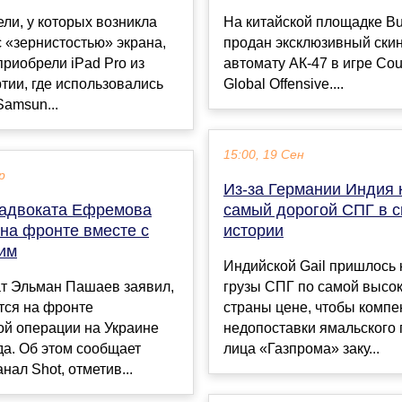
ли, у которых возникла
На китайской площадке Bu
 «зернистостью» экрана,
продан эксклюзивный скин
приобрели iPad Pro из
автомату АК-47 в игре Coun
тии, где использовались
Global Offensive....
Samsun...
15:00, 19 Сен
р
Из-за Германии Индия 
адвоката Ефремова
самый дорогой СПГ в 
на фронте вместе с
истории
им
Индийской Gail пришлось 
ат Эльман Пашаев заявил,
грузы СПГ по самой высо
тся на фронте
страны цене, чтобы компе
ой операции на Украине
недопоставки ямальского г
да. Об этом сообщает
лица «Газпрома» заку...
нал Shot, отметив...