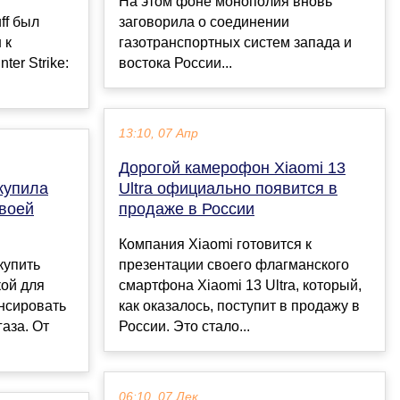
На этом фоне монополия вновь
ff был
заговорила о соединении
 к
газотранспортных систем запада и
ter Strike:
востока России...
13:10, 07 Апр
Дорогой камерофон Xiaomi 13
купила
Ultra официально появится в
своей
продаже в России
Компания Xiaomi готовится к
купить
презентации своего флагманского
кой для
смартфона Xiaomi 13 Ultra, который,
нсировать
как оказалось, поступит в продажу в
аза. От
России. Это стало...
06:10, 07 Дек