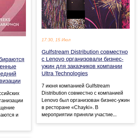
17:30, 15 Июл
Gulfstream Distribution совместно
с Lenovo организовали бизнес-
ыбираются
ужин для заказчиков компании
менные
Ultra Technologies
редний
овизации
7 июня компанией Gulfstream
Distribution совместно с компанией
ссийских
Lenovo был организован бизнес-ужин
рганизации
в ресторане «Chayki». В
бщение
мероприятии приняли участие...
раются и