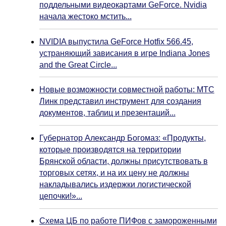
поддельными видеокартами GeForce. Nvidia
начала жестоко мстить...
NVIDIA выпустила GeForce Hotfix 566.45,
устраняющий зависания в игре Indiana Jones
and the Great Circle...
Новые возможности совместной работы: МТС
Линк представил инструмент для создания
документов, таблиц и презентаций...
Губернатор Александр Богомаз: «Продукты,
которые производятся на территории
Брянской области, должны присутствовать в
торговых сетях, и на их цену не должны
накладывались издержки логистической
цепочки!»...
Схема ЦБ по работе ПИФов с замороженными