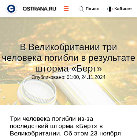
☰
OSTRANA.RU
Поиск
Кабинет
Новости
»
В Великобритании три
Тренды новостей
»
человека погибли в результате
шторма «Берт»
Рубрики
»
Опубликовано: 01:00, 24.11.2024
Правила
»
Контакт
»
Три человека погибли из-за
последствий шторма «Берт» в
Великобритании. Об этом 23 ноября