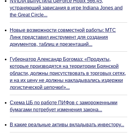
NVIDIA выпустила GeForce Hotfix 566.45,
устраняющий зависания в игре Indiana Jones and
the Great Circle...
Новые возможности совместной работы: МТС
Линк представил инструмент для создания
документов, таблиц и презентаций...
Губернатор Александр Богомаз: «Продукты,
которые производятся на территории Брянской
области, должны присутствовать в торговых сетях,
и на их цену не должны накладывались издержки
логистической цепочки!»...
Схема ЦБ по работе ПИФов с замороженными
бумагами потребует изменения закона...
В какие реальные активы вкладывать инвестору...