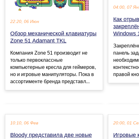
04:00, 07 Ян
Как отрыв
22:20, 06 Июн
закреплё
Обзор механической клавиатуры
Windows 
Zone 51 Adamant TKL
Закреплён
Компания Zone 51 производит не
панель зад
только первоклассные
необходим
компьютерные кресла для геймеров,
контекстн
но и игровые манипуляторы. Пока в
правой кно
ассортименте бренда представл...
10:10, 06 Фев
20:00, 01 С
Bloody представила две новые
Игровые 