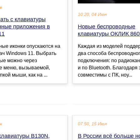
в
10:20, 04 Июн
ать с клавиатуры
нные приложения в
Новые беспроводные
11
клавиатуры ОКЛИК 860
ные иконки опускаются на
Каждая из моделей подде
ач Windows 11. Выбрать
два способа беспроводно
ые можно через
подключения: по радиокан
ое меню, вызываемой,
и по Bluetooth. Благодаря
пкой мыши, как на ...
совместимы с ПК, ноу...
ен
07:50, 15 Июл
клавиатуры B130N,
В России всё больше н