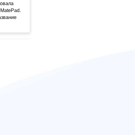
ровала
 MatePad.
азвание