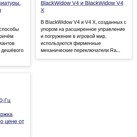
виатуры.
BlackWidow V4 и BlackWidow V4
в
X
В BlackWidow V4 и V4 X, созданных с
 способы
упором на расширенное управление
причём
и погружение в игровой мир,
иантов
используются фирменные
т дешёвого
механические переключатели Ra...
0-Гц
ержка
о цене от