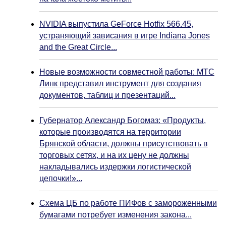
NVIDIA выпустила GeForce Hotfix 566.45,
устраняющий зависания в игре Indiana Jones
and the Great Circle...
Новые возможности совместной работы: МТС
Линк представил инструмент для создания
документов, таблиц и презентаций...
Губернатор Александр Богомаз: «Продукты,
которые производятся на территории
Брянской области, должны присутствовать в
торговых сетях, и на их цену не должны
накладывались издержки логистической
цепочки!»...
Схема ЦБ по работе ПИФов с замороженными
бумагами потребует изменения закона...