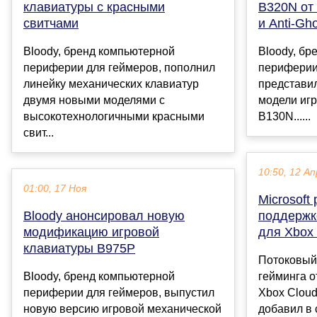
клавиатуры с красными
B320N от
свитчами
и Anti-Gho
Bloody, бренд компьютерной
Bloody, бр
периферии для геймеров, пополнил
периферии
линейку механических клавиатур
представи
двумя новыми моделями с
модели иг
высокотехнологичными красными
B130N......
свит...
10:50, 12 Ап
01:00, 17 Ноя
Microsoft
Bloody анонсировал новую
поддержк
модификацию игровой
для Xbox
клавиатуры B975P
Потоковый
Bloody, бренд компьютерной
гейминга от
периферии для геймеров, выпустил
Xbox Cloud
новую версию игровой механической
добавил в 