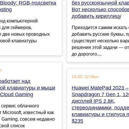
 Bloody: RGB-подсветка
без русскоязычной кла
sting
Вот несколько способо
добавить кириллицу
енд компьютерной
 для геймеров,
Приходится самим искать
л две новых проводных
добавить русские буквы, 
ровой клавиатуры
существует несколько вар
решения этой задачи — о
до дорогого....
р
14:20, 22 Июл
 работает над
ой клавиатуры и мыши
Huawei MatePad 2023 –
 Cloud Gaming
Snapdragon 7 Gen 1, 12
дисплей IPS 2.8K,
 сервис облачного
стереодинамики, подд
 Microsoft, известный как
клавиатуры и стилуса п
 Gaming, совсем недавно
$235
свой список