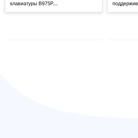
клавиатуры B975P....
поддержива