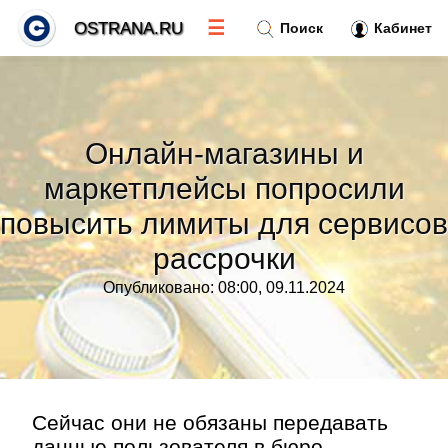
☰
OSTRANA.RU
Поиск
Кабинет
Новости
»
Онлайн-магазины и
Тренды новостей
»
маркетплейсы попросили
повысить лимиты для сервисов
Рубрики
»
рассрочки
Правила
»
Опубликовано: 08:00, 09.11.2024
Контакт
»
Сейчас они не обязаны передавать
данные пользователя в бюро