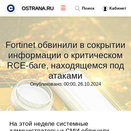
☰
OSTRANA.RU
Поиск
Кабинет
Новости
»
Fortinet обвинили в сокрытии
Тренды новостей
»
информации о критическом
RCE-баге, находящемся под
Рубрики
»
атаками
Правила
»
Опубликовано: 00:00, 26.10.2024
Контакт
»
На этой неделе системные
администраторы и СМИ обвинили