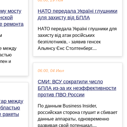
08:00, 29 Ноя
му мосту
НАТО передала Україні глушники
нской
для захисту від БПЛА
е ремонта
НАТО передала Україні глушники для
м
захисту від атак російських
безпілотників, - заявив генсек
е между
Альянсу Єнс Столтенберг....
астью
лен и
06:00, 04 Июл
СМИ: ВСУ сократили число
БПЛА из-за их неэффективности
против ПВО России
нгар между
По данным Business Insider,
областью
российская сторона глушит и сбивает
 ракеты
данные аппараты, одновременно
развивая свой потенциал....