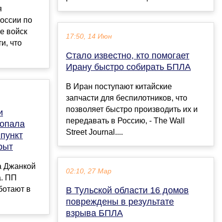
я
оссии по
е войск
17:50, 14 Июн
и, что
Стало известно, кто помогает
Ирану быстро собирать БПЛА
В Иран поступают китайские
запчасти для беспилотников, что
позволяет быстро производить их и
и
передавать в Россию, - The Wall
попала
Street Journal....
 пункт
рыт
а Джанкой
02:10, 27 Мар
. ПП
ботают в
В Тульской области 16 домов
повреждены в результате
взрыва БПЛА