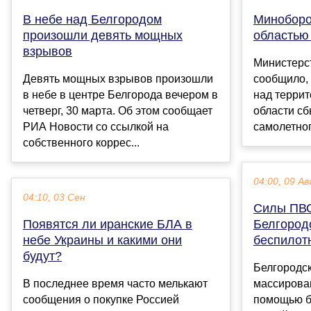
В небе над Белгородом
Миноборо
произошли девять мощных
областью
взрывов
Министерс
Девять мощных взрывов произошли
сообщило, 
в небе в центре Белгорода вечером в
над терри
четверг, 30 марта. Об этом сообщает
области сб
РИА Новости со ссылкой на
самолетного
собственного коррес...
04:00, 09 Ав
04:10, 03 Сен
Силы ПВО
Появятся ли иранские БЛА в
Белгород
небе Украины и какими они
беспилот
будут?
Белгородск
В последнее время часто мелькают
массирова
сообщения о покупке Россией
помощью б