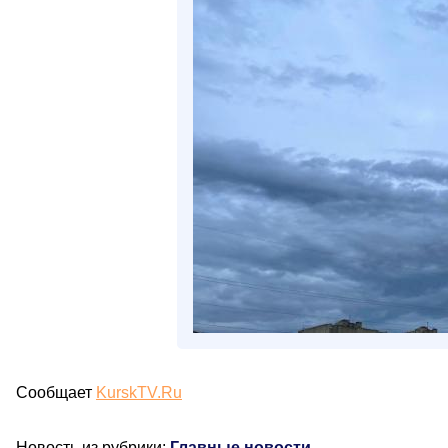
Сообщает
KurskTV.Ru
Новость из рубрики:
Главные новости