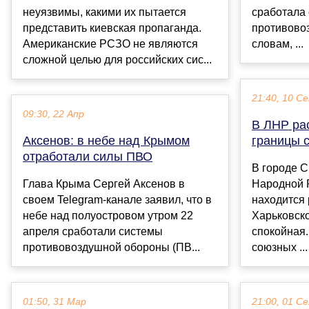
неуязвимы, какими их пытается
сработала
представить киевская пропаганда.
противово
Американские РСЗО не являются
словам, ...
сложной целью для российских сис...
21:40, 10 С
09:30, 22 Апр
В ЛНР рас
Аксенов: в небе над Крымом
границы 
отработали силы ПВО
В городе С
Глава Крыма Сергей Аксенов в
Народной 
своем Telegram-канале заявил, что в
находится 
небе над полуостровом утром 22
Харьковско
апреля сработали системы
спокойная.
противовоздушной обороны (ПВ...
союзных ...
01:50, 31 Мар
21:00, 01 С