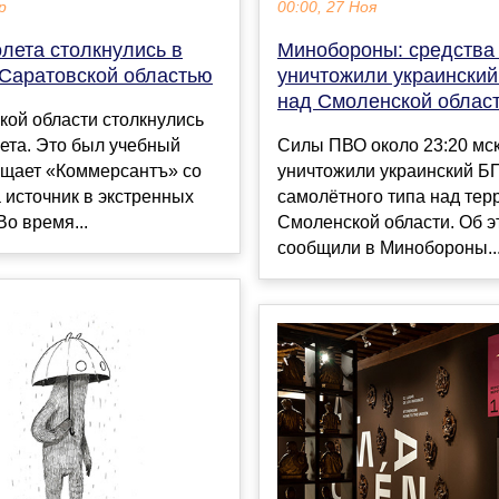
р
00:00, 27 Ноя
лета столкнулись в
Минобороны: средства
 Саратовской областью
уничтожили украински
над Смоленской облас
кой области столкнулись
ета. Это был учебный
Силы ПВО около 23:20 мс
бщает «Коммерсантъ» со
уничтожили украинский 
 источник в экстренных
самолётного типа над тер
Во время...
Смоленской области. Об э
сообщили в Минобороны...