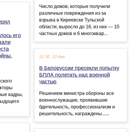
Число домов, которые получили
различные повреждения из-за
взрыва в Киреевске Тульской
ерял
области, выросло до 16, из них — 10
частных домов и 6 многоквар...
лось его
дали
еста
ойны.
22:30, 10 Авг
В Белоруссии пресекли попытку
БПЛА полетать над военной
ского
частью
акторы
Решением министра обороны все
ные кадры,
военнослужащие, проявившие
дыдущего
бдительность, профессионализм и
решительность, награждены......