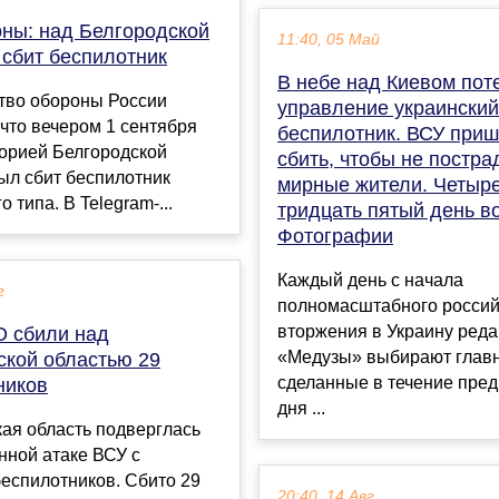
ны: над Белгородской
11:40, 05 Май
 сбит беспилотник
В небе над Киевом пот
тво обороны России
управление украинский
что вечером 1 сентября
беспилотник. ВСУ приш
торией Белгородской
сбить, чтобы не постра
ыл сбит беспилотник
мирные жители. Четыр
 типа. В Telegram-...
тридцать пятый день в
Фотографии
Каждый день с начала
г
полномасштабного россий
вторжения в Украину ред
 сбили над
«Медузы» выбирают глав
ской областью 29
сделанные в течение пре
ников
дня ...
ая область подверглась
нной атаке ВСУ с
еспилотников. Сбито 29
20:40, 14 Авг