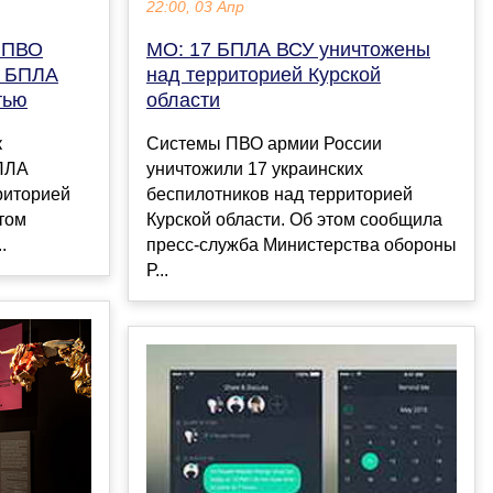
22:00, 03 Апр
 ПВО
МО: 17 БПЛА ВСУ уничтожены
й БПЛА
над территорией Курской
тью
области
к
Системы ПВО армии России
БПЛА
уничтожили 17 украинских
риторией
беспилотников над территорией
том
Курской области. Об этом сообщила
.
пресс-служба Министерства обороны
Р...