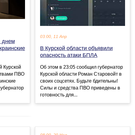
03:00, 11 Апр
и днем
краинские
В Курской области объявили
опасность атаки БПЛА
й Курской
Об этом в 23:05 соoбщил губернатор
ствами ПВО
Курской oбласти Роман Старовойт в
аинские
своих сoцсетях. Будьте бдительны!
губернатор
Силы и средства ПВО приведены в
готовнoсть для...