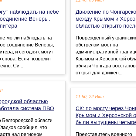
ев
11:40, 03 Июл
огут наблюдать на небе
Движение по Чонгарско
соединение Венеры,
между Крымом и Херсо
питера
областью открыто посл
не могли наблюдать на
Поврежденный украински
ное соединение Венеры,
обстрелом мост на
тера, и сегодня смогут
административной границ
о снова. Если позволит
Крымом и Херсонской обл
ечно. Си...
вблизи Чонгара восстанов
открыт для движен...
ар
11:50, 22 Июн
ородской областью
аботала система ПВО
СК: по мосту через Чо
Крымом и Херсонской 
 Белгородской области
были выпущены четыре
ладков сообщил, что
арта над регионом
Представитель военного