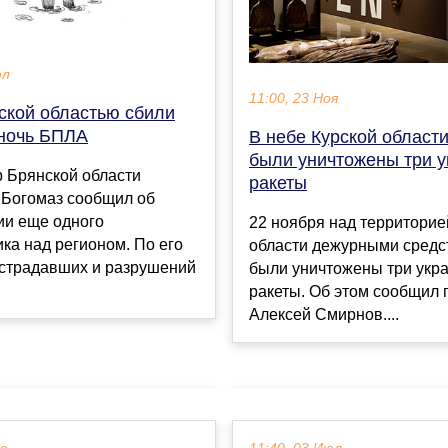
юл
11:00, 23 Ноя
ской областью сбили
 ночь БПЛА
В небе Курской област
были уничтожены три у
 Брянской области
ракеты
 Богомаз сообщил об
ии еще одного
22 ноября над территорие
ка над регионом. По его
области дежурными сред
острадавших и разрушений
были уничтожены три укр
ракеты. Об этом сообщил 
Алексей Смирнов....