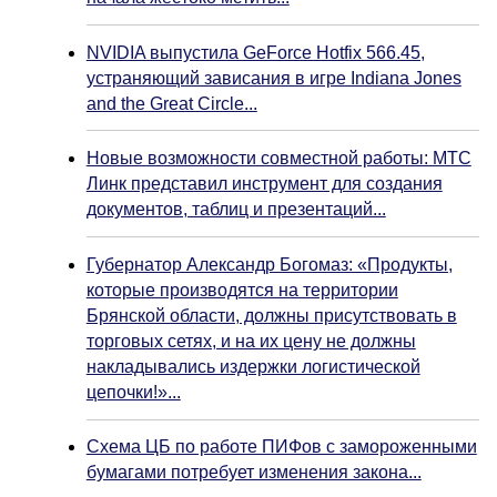
NVIDIA выпустила GeForce Hotfix 566.45,
устраняющий зависания в игре Indiana Jones
and the Great Circle...
Новые возможности совместной работы: МТС
Линк представил инструмент для создания
документов, таблиц и презентаций...
Губернатор Александр Богомаз: «Продукты,
которые производятся на территории
Брянской области, должны присутствовать в
торговых сетях, и на их цену не должны
накладывались издержки логистической
цепочки!»...
Схема ЦБ по работе ПИФов с замороженными
бумагами потребует изменения закона...