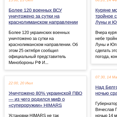
13:00, 25 Окт
06:20, 24 Ф
Более 120 военных ВСУ
Куряне м
уничтожено за сутки на
тройное 
краснолиманском направлении
Луны и Ю
Более 120 украинских военных
Вчера куря
уничтожено за сутки на
небе трой
краснолиманском направлении. Об
Луны и Юпи
этом 25 октября сообщил
сделать эт
официальный представитель
погода, кон
Минобороны РФ И...
07:30, 14 М
22:00, 20 Июл
Над Белг
Уничтожено 80% украинской ПВО
ночью ср
— из чего родился миф о
Губернатор
«супероружии» HIMARS
Вячеслав Г
Установки HIMARS не так
ночью 14 м