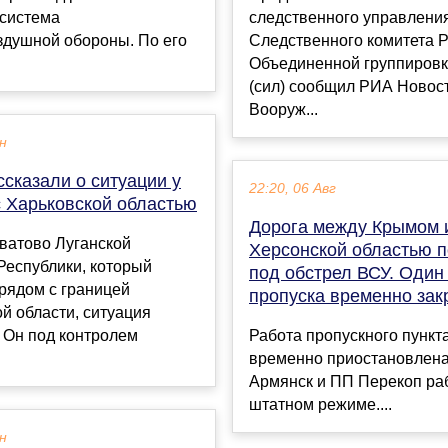
 система
следственного управлени
здушной обороны. По его
Следственного комитета Р
Объединенной группировк
(сил) сообщил РИА Новост
Вооруж...
ен
сказали о ситуации у
22:20, 06 Авг
с Харьковской областью
Дорога между Крымом 
ватово Луганской
Херсонской областью 
Республики, который
под обстрел ВСУ. Один
рядом с границей
пропуска временно зак
й области, ситуация
 Он под контролем
Работа пропускного пункт
временно приостановлена
Армянск и ПП Перекоп ра
штатном режиме....
ен