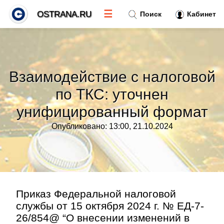
☰
OSTRANA.RU
Поиск
Кабинет
Новости
»
Взаимодействие с налоговой
Тренды новостей
»
по ТКС: уточнен
унифицированный формат
Рубрики
»
Опубликовано: 13:00, 21.10.2024
Правила
»
Контакт
»
Приказ Федеральной налоговой
службы от 15 октября 2024 г. № ЕД-7-
26/854@ “О внесении изменений в