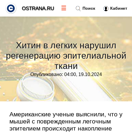
☰
OSTRANA.RU
Поиск
Кабинет
Новости
»
Хитин в легких нарушил
Тренды новостей
»
регенерацию эпителиальной
ткани
Рубрики
»
Опубликовано: 04:00, 19.10.2024
Правила
»
Контакт
»
Американские ученые выяснили, что у
мышей с поврежденным легочным
эпителием происходит накопление