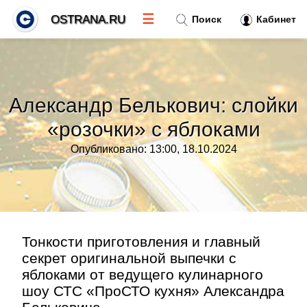
☰
OSTRANA.RU
Поиск
Кабинет
Новости
»
Александр Белькович: слойки
Тренды новостей
»
«розочки» с яблоками
Опубликовано: 13:00, 18.10.2024
Рубрики
»
Правила
»
Контакт
»
Тонкости приготовления и главный
секрет оригинальной выпечки с
яблоками от ведущего кулинарного
шоу СТС «ПроСТО кухня» Александра