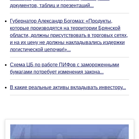
документов, таблиц и презентаций...
Губернатор Александр Богомаз: «Продукты,
которые производятся на территории Брянской
области, должны присутствовать в торговых сетях,
и на их цену не должны накладывались издержки
логистической цепочки!»...
Схема ЦБ по работе ПИФов с замороженными
бумагами потребует изменения закона...
В какие реальные активы вкладывать инвестору...