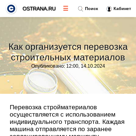
☰
OSTRANA.RU
Поиск
Кабинет
Новости
»
Как организуется перевозка
Тренды новостей
»
строительных материалов
Опубликовано: 12:00, 14.10.2024
Рубрики
»
Правила
»
Контакт
»
Перевозка стройматериалов
осуществляется с использованием
индивидуального транспорта. Каждая
машина отправляется по заранее