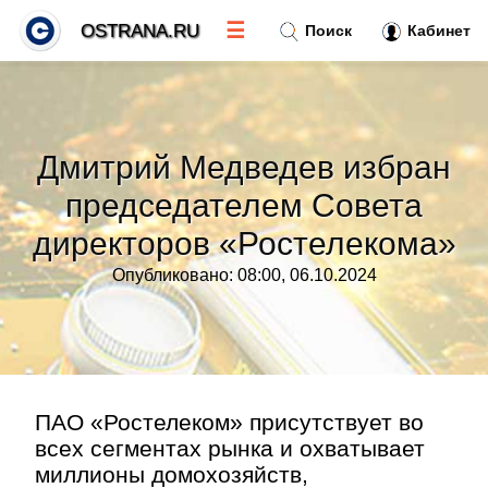
☰
OSTRANA.RU
Поиск
Кабинет
Новости
»
Дмитрий Медведев избран
Тренды новостей
»
председателем Совета
директоров «Ростелекома»
Рубрики
»
Опубликовано: 08:00, 06.10.2024
Правила
»
Контакт
»
ПАО «Ростелеком» присутствует во
всех сегментах рынка и охватывает
миллионы домохозяйств,