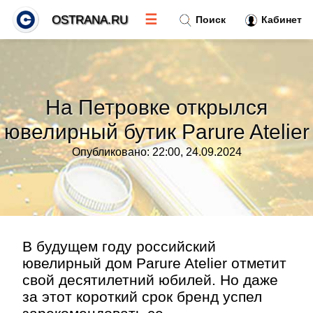
☰
OSTRANA.RU
Поиск
Кабинет
Новости
»
На Петровке открылся
Тренды новостей
»
ювелирный бутик Parure Atelier
Опубликовано: 22:00, 24.09.2024
Рубрики
»
Правила
»
Контакт
»
В будущем году российский
ювелирный дом Parure Atelier отметит
свой десятилетний юбилей. Но даже
за этот короткий срок бренд успел