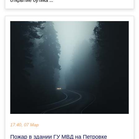
открытие бутика ...
17:40, 07 Мар
Пожар в здании ГУ МВД на Петровке