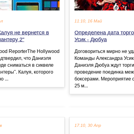
юл
11:10, 16 Май
алуя не вернется в
Определена дата торго
антеру 2"
Усик - Дюбуа
ood ReporterThe Hollywood
Договориться мирно не уд
одтвердил, что Даниэля
Команды Александра Усик
уде сниматься в сиквеле
Даниэля Дюбуа ждут торги
нтеры". Калуя, которого
проведение поединка меж
 ...
боксерами. Мероприятие 
25 м...
в
17:10, 30 Апр