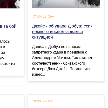
17:00, 11 Сен
Джойс - об ударе Дюбуа: Усик
в за бой
немного воспользовался
ситуацией
алось.
Даниэль Дюбуа не наносил
а и
запретного удара в поединке с
 за
Александром Усиком. Так считает
ду
соотечественник британского
состоится
боксера Джо Джойс. По мнению
извес...
10:00, 17 Авг