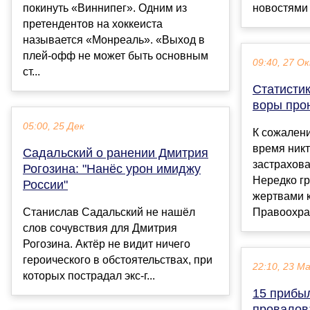
покинуть «Виннипег». Одним из
новостями 
претендентов на хоккеиста
называется «Монреаль». «Выход в
плей-офф не может быть основным
09:40, 27 О
ст...
Статистик
воры про
05:00, 25 Дек
К сожален
время никт
Садальский о ранении Дмитрия
застрахова
Рогозина: "Нанёс урон имиджу
Нередко г
России"
жертвами 
Станислав Садальский не нашёл
Правоохран
слов сочувствия для Дмитрия
Рогозина. Актёр не видит ничего
героического в обстоятельствах, при
22:10, 23 М
которых пострадал экс-г...
15 прибыл
провалов: