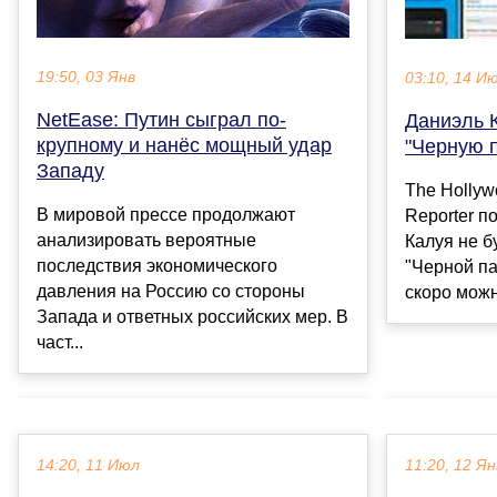
19:50, 03 Янв
03:10, 14 И
NetEase: Путин сыграл по-
Даниэль К
крупному и нанёс мощный удар
"Черную п
Западу
The Hollyw
В мировой прессе продолжают
Reporter п
анализировать вероятные
Калуя не б
последствия экономического
"Черной па
давления на Россию со стороны
скоро можно
Запада и ответных российских мер. В
част...
14:20, 11 Июл
11:20, 12 Ян