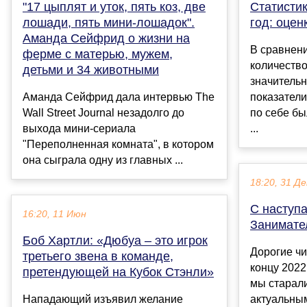
"17 цыплят и уток, пять коз, две
Статистик
лошади, пять мини-лошадок".
год: оцен
Аманда Сейфрид о жизни на
В сравнени
ферме с матерью, мужем,
количеств
детьми и 34 животными
значительн
Аманда Сейфрид дала интервью The
показатели
Wall Street Journal незадолго до
по себе б
выхода мини-сериала
...
"Переполненная комната", в котором
она сыграла одну из главных ...
18:20, 31 Де
С наступ
16:20, 11 Июн
Занимате
Боб Хартли: «Дюбуа – это игрок
Дорогие чи
третьего звена в команде,
концу 2022
претендующей на Кубок Стэнли»
мы старали
Нападающий изъявил желание
актуальны