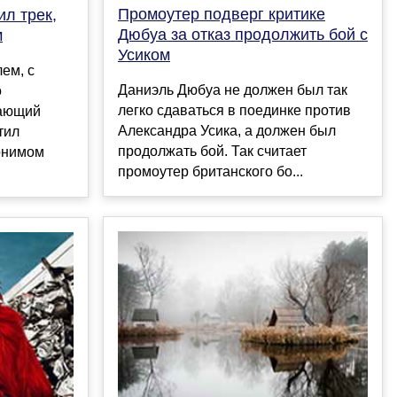
Промоутер подверг критике
л трек,
Дюбуа за отказ продолжить бой с
м
Усиком
ем, с
Даниэль Дюбуа не должен был так
о
легко сдаваться в поединке против
щающий
Александра Усика, а должен был
тил
продолжать бой. Так считает
онимом
промоутер британского бо...