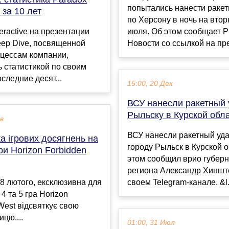
попытались нанести ракет
e за 10 лет
по Херсону в ночь на втор
teractive на презентации
июля. Об этом сообщает 
eep Dive, посвященной
Новости со ссылкой на пре
оцессам компании,
 статистикой по своим
оследние десят...
15:00, 20 Дек
ВСУ нанесли ракетный 
Рыльску в Курской обл
ев
ВСУ нанесли ракетный уда
а ігрових досягнень на
городу Рыльск в Курской о
ри Horizon Forbidden
этом сообщил врио губер
региона Александр Хиншт
18 лютого, ексклюзивна для
своем Telegram-канале. &l.
 4 та 5 гра Horizon
West відсвяткує свою
цю....
01:00, 31 Июл