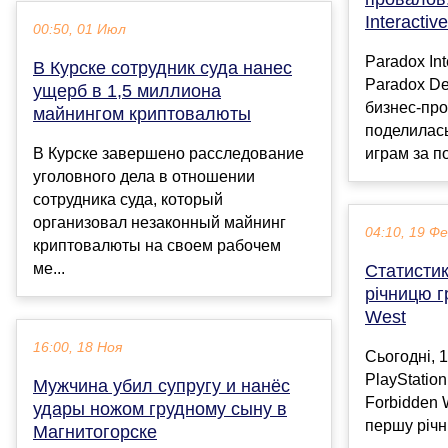
Interactiv
00:50, 01 Июл
Paradox In
В Курске сотрудник суда нанес
Paradox D
ущерб в 1,5 миллиона
бизнес-пр
майнингом криптовалюты
поделилась
В Курске завершено расследование
играм за п
уголовного дела в отношении
сотрудника суда, который
организовал незаконный майнинг
04:10, 19 Ф
криптовалюты на своем рабочем
ме...
Статистик
річницю г
West
16:00, 18 Ноя
Сьогодні, 
PlayStation
Мужчина убил супругу и нанёс
Forbidden 
удары ножом грудному сыну в
першу річни
Магнитогорске