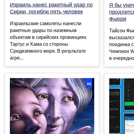
Израиль нанес ракетный удар по
Я бы унич
Сирии, погибли пять человек
продлится
Фьюри
Израильские самолеты нанесли
ракетные удары по наземным
Тайсон Фь
объектам в сирийских провинциях
высказалс
Тартус и Хама со стороны
поединка с
Средиземного моря. В результате
Чемпион W
агре...
в очередной