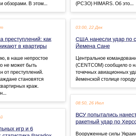
и обзорами. В этом...
(РСЗО) HIMARS. Об это...
кт
03:00, 22 Дек
а преступлений: как
США нанесли удар по 
никают в квартиры
Йемена Сане
ию, в наше непростое
Центральное командован
о не может быть
(CENTCOM) сообщило о н
н от преступлений.
точечных авиационных уд
раждане становятся
йеменской столице городу 
квартирных краж.
...
08:50, 26 Июл
ВСУ попытались нанес
ай
ракетный удар по Херс
ьных игр и 6
Вооруженные силы Украи
 статистика Paradox