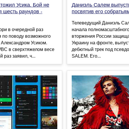
тожил Усика. Бой не
Даниэль Салем выпусти
 шесть раундов -
посвятив его собратья
Телеведущий Даниэль Сал
юри в очередной раз
начала полномасштабног
я по поводу возможного
вторжения России защи
 Александром Усиком.
Украину на фронте, выпус
BC в сверхтяжелом весе
дебютный трек под псевд
 раз заявил, ч...
SALEM. Его...