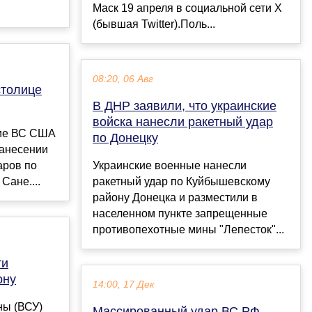
Маск 19 апреля в социальной сети Х
(бывшая Twitter).Поль...
08:20, 06 Авг
столице
В ДНР заявили, что украинские
войска нанесли ракетный удар
ие ВС США
по Донецку
анесении
аров по
Украинские военные нанесли
Сане....
ракетный удар по Куйбышевскому
району Донецка и разместили в
населенном пункте запрещенные
противопехотные мины "Лепесток"...
ти
ону
14:00, 17 Дек
ны (ВСУ)
Массированный удар ВС РФ