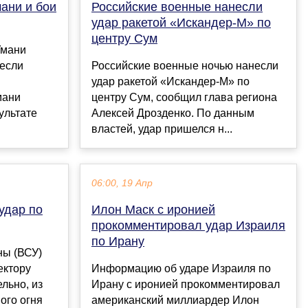
мани и бои
Российские военные нанесли
удар ракетой «Искандер-М» по
центру Сум
Умани
несли
Российские военные ночью нанесли
удар ракетой «Искандер-М» по
мани
центру Сум, сообщил глава региона
ультате
Алексей Дрозденко. По данным
властей, удар пришелся н...
06:00, 19 Апр
удар по
Илон Маск с иронией
прокомментировал удар Израиля
по Ирану
ны (ВСУ)
ектору
Информацию об ударе Израиля по
льно, из
Ирану с иронией прокомментировал
ого огня
американский миллиардер Илон