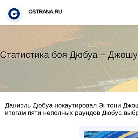
OSTRANA.RU
Статистика боя Дюбуа − Джошуа
Даниэль Дюбуа нокаутировал Энтони Джошу
итогам пяти неполных раундов Дюбуа выбро