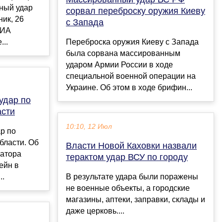
ный удар
сорвал переброску оружия Киеву
ник, 26
с Запада
РИА
...
Переброска оружия Киеву с Запада
была сорвана массированным
ударом Армии России в ходе
специальной военной операции на
Украине. Об этом в ходе брифин...
удар по
асти
10:10, 12 Июл
р по
бласти. Об
Власти Новой Каховки назвали
натора
терактом удар ВСУ по городу
ейн в
..
В результате удара были поражены
не военные объекты, а городские
магазины, аптеки, заправки, склады и
даже церковь....