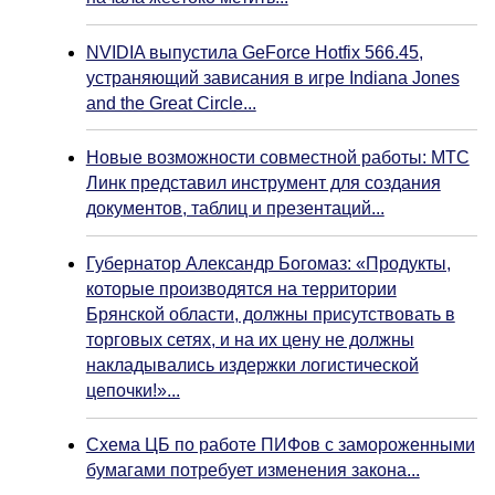
NVIDIA выпустила GeForce Hotfix 566.45,
устраняющий зависания в игре Indiana Jones
and the Great Circle...
Новые возможности совместной работы: МТС
Линк представил инструмент для создания
документов, таблиц и презентаций...
Губернатор Александр Богомаз: «Продукты,
которые производятся на территории
Брянской области, должны присутствовать в
торговых сетях, и на их цену не должны
накладывались издержки логистической
цепочки!»...
Схема ЦБ по работе ПИФов с замороженными
бумагами потребует изменения закона...