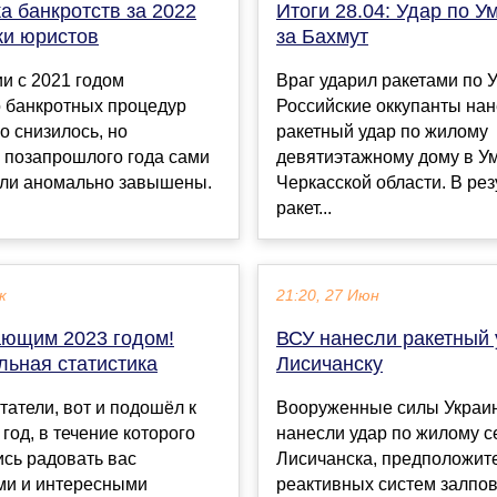
а банкротств за 2022
Итоги 28.04: Удар по У
ки юристов
за Бахмут
и с 2021 годом
Враг ударил ракетами по 
о банкротных процедур
Российские оккупанты на
о снизилось, но
ракетный удар по жилому
 позапрошлого года сами
девятиэтажному дому в У
ыли аномально завышены.
Черкасской области. В рез
ракет...
к
21:20, 27 Июн
ающим 2023 годом!
ВСУ нанесли ракетный 
льная статистика
Лисичанску
татели, вот и подошёл к
Вооруженные силы Украи
 год, в течение которого
нанесли удар по жилому с
сь радовать вас
Лисичанска, предположите
ми и интересными
реактивных систем залпов