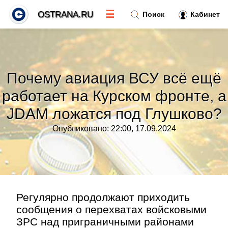
☰
OSTRANA.RU
Поиск
Кабинет
Новости
»
Почему авиация ВСУ всё ещё
Тренды новостей
»
работает на Курском фронте, а
JDAM ложатся под Глушково?
Рубрики
»
Опубликовано: 22:00, 17.09.2024
Правила
»
Контакт
»
Регулярно продолжают приходить
сообщения о перехватах войсковыми
ЗРС над приграничными районами