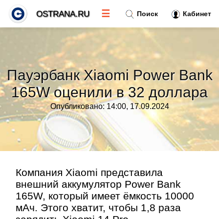
☰
OSTRANA.RU
Поиск
Кабинет
Новости
»
Пауэрбанк Xiaomi Power Bank
Тренды новостей
»
165W оценили в 32 доллара
Опубликовано: 14:00, 17.09.2024
Рубрики
»
Правила
»
Контакт
»
Компания Xiaomi представила
внешний аккумулятор Power Bank
165W, который имеет ёмкость 10000
мАч. Этого хватит, чтобы 1,8 раза