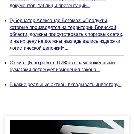
документов, таблиц и презентаций...
Губернатор Александр Богомаз: «Продукты,
которые производятся на территории Брянской
области, должны присутствовать в торговых сетях,
и на их цену не должны накладывались издержки
логистической цепочки!»...
Схема ЦБ по работе ПИФов с замороженными
бумагами потребует изменения закона...
В какие реальные активы вкладывать инвестору...