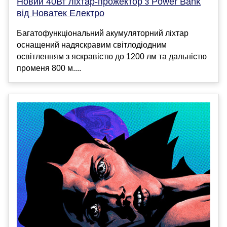
Новий 40Вт ліхтар-прожектор з Power Bank
від Новатек Електро
Багатофункціональний акумуляторний ліхтар
оснащений надяскравим світлодіодним
освітленням з яскравістю до 1200 лм та дальністю
променя 800 м....