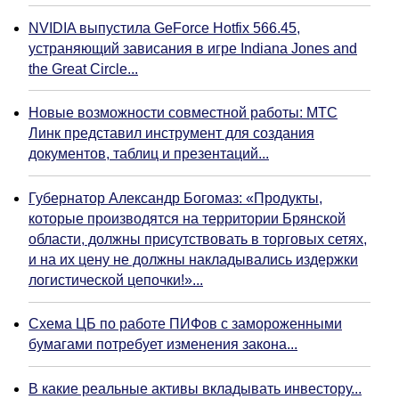
NVIDIA выпустила GeForce Hotfix 566.45,
устраняющий зависания в игре Indiana Jones and
the Great Circle...
Новые возможности совместной работы: МТС
Линк представил инструмент для создания
документов, таблиц и презентаций...
Губернатор Александр Богомаз: «Продукты,
которые производятся на территории Брянской
области, должны присутствовать в торговых сетях,
и на их цену не должны накладывались издержки
логистической цепочки!»...
Схема ЦБ по работе ПИФов с замороженными
бумагами потребует изменения закона...
В какие реальные активы вкладывать инвестору...