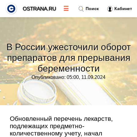
☰
OSTRANA.RU
Поиск
Кабинет
Новости
»
В России ужесточили оборот
Тренды новостей
»
препаратов для прерывания
беременности
Рубрики
»
Опубликовано: 05:00, 11.09.2024
Правила
»
Контакт
»
Обновленный перечень лекарств,
подлежащих предметно-
количественному учету, начал