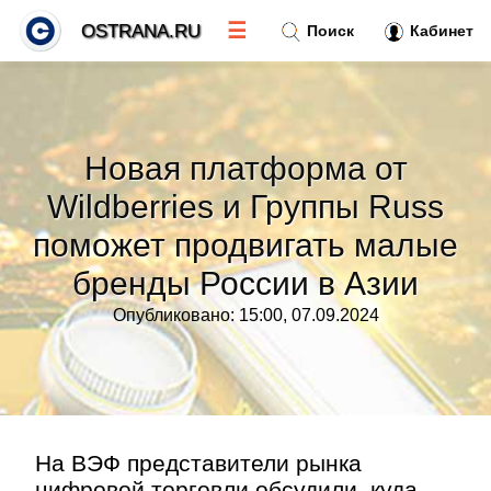
☰
OSTRANA.RU
Поиск
Кабинет
Новости
»
Новая платформа от
Тренды новостей
»
Wildberries и Группы Russ
поможет продвигать малые
Рубрики
»
бренды России в Азии
Правила
»
Опубликовано: 15:00, 07.09.2024
Контакт
»
На ВЭФ представители рынка
цифровой торговли обсудили, куда