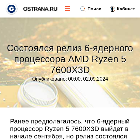
☰
OSTRANA.RU
Поиск
Кабинет
Новости
»
Состоялся релиз 6-ядерного
Тренды новостей
»
процессора AMD Ryzen 5
7600X3D
Рубрики
»
Опубликовано: 00:00, 02.09.2024
Правила
»
Контакт
»
Ранее предполагалось, что 6-ядерный
процессор Ryzen 5 7600X3D выйдет в
начале сентября, но релиз состоялся