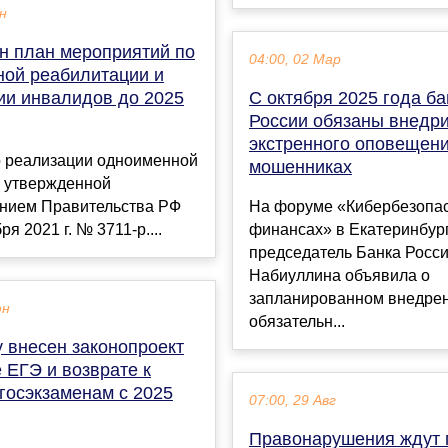
ен
н план мероприятий по
04:00, 02 Мар
ной реабилитации и
ии инвалидов до 2025
С октября 2025 года ба
России обязаны внедри
экстренного оповещени
о реализации одноименной
мошенниках
, утвержденной
нием Правительства РФ
На форуме «Кибербезопас
ря 2021 г. № 3711-р....
финансах» в Екатеринбур
председатель Банка Росс
Набиуллина объявила о
запланированном внедре
юн
обязательн...
 внесен законопроект
 ЕГЭ и возврате к
госэкзаменам с 2025
07:00, 29 Авг
Правонарушения ждут п