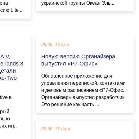
украинской группы Океан Эль...
 она
ю Lite ...
05:00, 16 Сен
A V,
Новую версию Органайзера
erlands 3
выпустил «Р7-Офис»
детали
Обновленное приложение для
ke-Two
управления перепиской, контактами
и деловым расписанием «Р7-Офис.
ive в
Органайзер» выпустил разработчик.
Это решение как часть ...
орый
льно
их игр.
05:30, 12 Июл