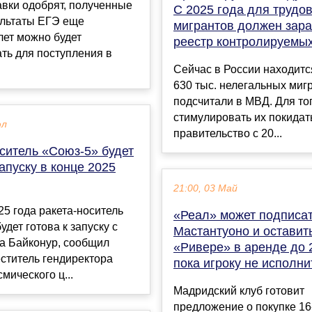
вки одобрят, полученные
С 2025 года для трудо
ультаты ЕГЭ еще
мигрантов должен зара
лет можно будет
реестр контролируемы
ть для поступления в
Сейчас в России находитс
630 тыс. нелегальных миг
подсчитали в МВД. Для то
стимулировать их покидать
юл
правительство с 20...
ситель «Союз-5» будет
запуску в конце 2025
21:00, 03 Май
25 года ракета-носитель
«Реал» может подписа
удет готова к запуску с
Мастантуоно и оставит
а Байконур, сообщил
«Ривере» в аренде до 
ститель гендиректора
пока игроку не исполни
мического ц...
Мадридский клуб готовит
предложение о покупке 16