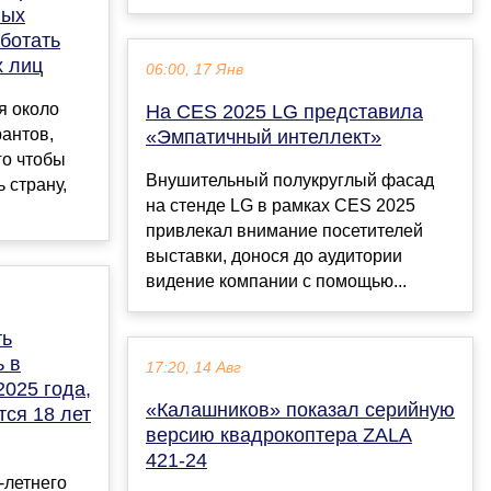
вых
ботать
х лиц
06:00, 17 Янв
я около
На CES 2025 LG представила
рантов,
«Эмпатичный интеллект»
го чтобы
Внушительный полукруглый фасад
 страну,
на стенде LG в рамках CES 2025
привлекал внимание посетителей
выставки, донося до аудитории
видение компании с помощью...
ть
ь в
17:20, 14 Авг
2025 года,
«Калашников» показал cерийную
тся 18 лет
версию квадрокоптера ZALA
421-24
-летнего