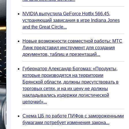
NVIDIA выпустила GeForce Hotfix 566.45,
устраняющий зависания в игре Indiana Jones
and the Great Circle...
Новые возможности совместной работы: МТС
Линк представил инструмент для создания
документов, таблиц и презентаций...
Губернатор Александр Богомаз: «Продукты,
которые производятся на территории
Брянской области, должны присутствовать в
торговых сетях, и на их цену не должны
накладывались издержки логистической
цепочки!»...
Схема ЦБ по работе ПИФов с замороженными
бумагами потребует изменения закона...