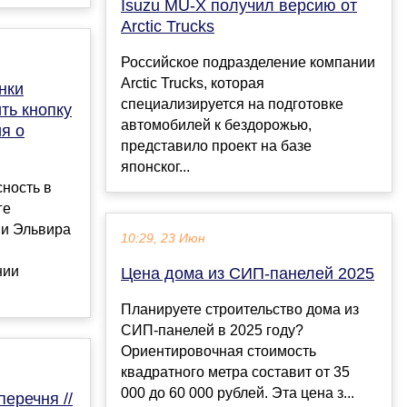
Isuzu MU-X получил версию от
Arctic Trucks
Российское подразделение компании
Arctic Trucks, которая
нки
специализируется на подготовке
ть кнопку
автомобилей к бездорожью,
я о
представило проект на базе
японског...
ность в
ге
ии Эльвира
10:29, 23 Июн
нии
Цена дома из СИП-панелей 2025
Планируете строительство дома из
СИП-панелей в 2025 году?
Ориентировочная стоимость
квадратного метра составит от 35
000 до 60 000 рублей. Эта цена з...
еречня //