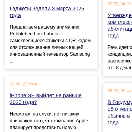
22:50, 04 С
Гаджеты недели 3 марта 2025
года
Утвержде
комплекс
Предлагаем вашему вниманию:
абилитац
Pebblebee Link Labels –
года
самоклеящиеся этикетки с QR-кодом
для отслеживания личных вещей;
Речь идет 
инновационный телевизор Samsung
концепции
...
распоряже
от 18 декаб
02:40, 23 Июн
06:00, 07 И
iPhone SE выйдет не раньше
2025 года?
В Госдуму
об отмене
Несмотря на слухи, нет никаких
обычным 
признаков того, что компания Apple
года
планирует представить новую