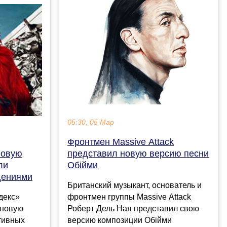
05:30, 05 Мар
Фронтмен Massive Attack
представил новую версию песни
новую
Обійми
ли
дениями
Британский музыкант, основатель и
фронтмен группы Massive Attack
декс»
Роберт Дель Ная представил свою
 новую
версию композиции Обійми
тивных