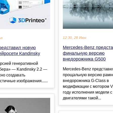
12:30, 28 Июн
юл
Mercedes-Benz предст
редставил новую
финальную версию
ейросети Kandinsky
внедорожника G500
ерсией генеративной
Mercedes-Benz представи
бера» — Kandinsky 2.2 —
прощальную версию рамн
жно создавать
внедорожника G-Class в
тичные изображения......
модификации с мотором V
году исполнения модели с
двигателями такой...