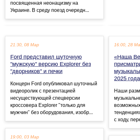
посвященная неонацизму на
Украине. В среду поезд очередн...
21:30, 08 Мар
16:00, 28 М
Ford представил шуточную
«Наша Ве
"мужскую" версию Explorer без
присматр
"дворников" и печки
музыкаль
2025 года
Концерн Ford опубликовал шуточный
видеоролик с презентацией
Наши разм
несуществующей спецверсии
музыкальны
кроссовера Explorer "только для
возможных
мужчин" без оборудования, изобр...
тенденциях
с ходу, пе
19:00, 03 Мар