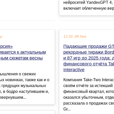
нейросетей YandexGPT 4,
включает облегченную верси
ар
12:20, 08 Ноя
рсия»
Падающие продажи GT
ивается к актуальным
рекордные тиражи Bord
ным сюжетам весны
и 87 игр до 2025 года: 
финансового отчёта Ta
Interactive
ышления о свежих
х новинках, также как и о
Компания Take-Two Interact
 грядущих музыкальных
своём отчёте за истекший
, в бодро наступившем и,
финансовый квартал, кот
ревернувшем...
оказался убыточным, отде
рассказала о продажах сво
Gr...