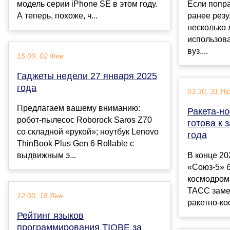
модель серии iPhone SE в этом году.
Если попра
А теперь, похоже, ч...
ранее рез
несколько 
использова
вуз....
15:00, 02 Фев
Гаджеты недели 27 января 2025
года
03:30, 31 И
Предлагаем вашему вниманию:
Ракета-но
робот-пылесос Roborock Saros Z70
готова к 
со складной «рукой»; ноутбук Lenovo
года
ThinBook Plus Gen 6 Rollable с
выдвижным э...
В конце 20
«Союз-5» б
космодром
ТАСС заме
12:00, 18 Янв
ракетно-кос
Рейтинг языков
программирования TIOBE за