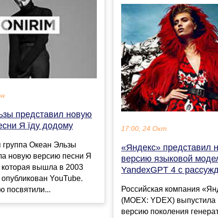
юн
ьзы представил новую
есни Я їду додому
17:00, 24 Окт
 группа Океан Эльзы
«Яндекс» представил 
ла новую версию песни Я
версию языковой моде
, которая вышла в 2003
YandexGPT 4 с рассуж
к опубликован YouTube.
Российская компания «Ян
 посвятили...
(MOEX: YDEX) выпустила
версию поколения генера