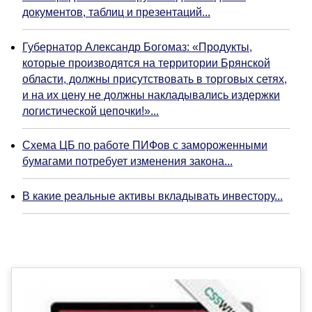
документов, таблиц и презентаций...
Губернатор Александр Богомаз: «Продукты,
которые производятся на территории Брянской
области, должны присутствовать в торговых сетях,
и на их цену не должны накладывались издержки
логистической цепочки!»...
Схема ЦБ по работе ПИФов с замороженными
бумагами потребует изменения закона...
В какие реальные активы вкладывать инвестору...