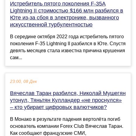
Истребитель пятого поколения F-35A
Lightning II стоимостью $166 млн разбился в
Юте из-за сбоя в электронике, вызванного
искусственной турбулентностью
В середине октября 2022 года истребитель пятого
поколения F-35 Lightning II разбился в Юте. Спустя
девять месяцев стала известна причина крушения
сам...
23:00, 08 Дек
Вячеслав Таран разбился, Николай Мушегян
утонул, Тяньтян Кулландер «не проснулся»
– кто убирает цифровых валютчиков?
В Монако в результате падения вертолёта погиб
основатель компании Forex Club Вячеслав Таран.
Как сообщают французские СМИ,