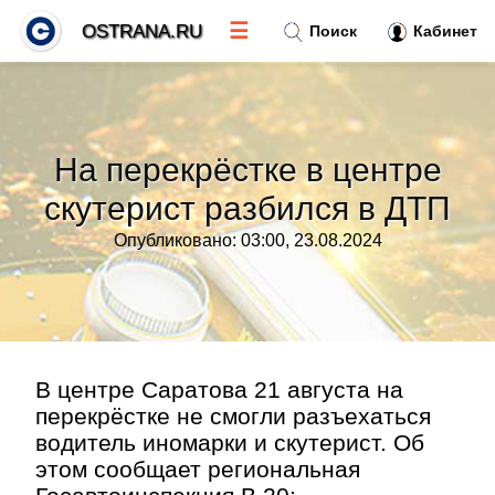
☰
OSTRANA.RU
Поиск
Кабинет
Новости
»
На перекрёстке в центре
Тренды новостей
»
скутерист разбился в ДТП
Опубликовано: 03:00, 23.08.2024
Рубрики
»
Правила
»
Контакт
»
В центре Саратова 21 августа на
перекрёстке не смогли разъехаться
водитель иномарки и скутерист. Об
этом сообщает региональная