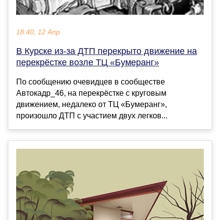
18:40, 12 Апр
В Курске из-за ДТП перекрыто движение на
перекрёстке возле ТЦ «Бумеранг»
По сообщению очевидцев в сообществе
Автокадр_46, на перекрёстке с круговым
движением, недалеко от ТЦ «Бумеранг»,
произошло ДТП с участием двух легков...