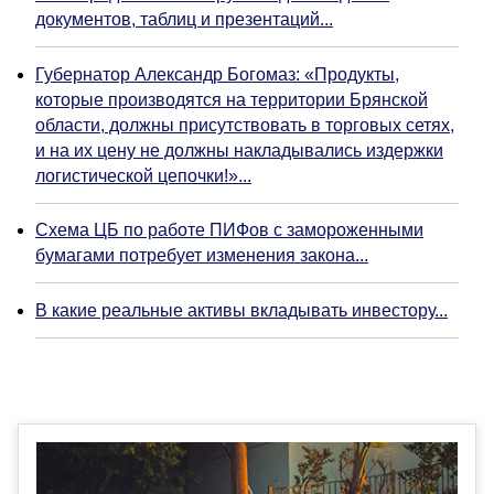
документов, таблиц и презентаций...
Губернатор Александр Богомаз: «Продукты,
которые производятся на территории Брянской
области, должны присутствовать в торговых сетях,
и на их цену не должны накладывались издержки
логистической цепочки!»...
Схема ЦБ по работе ПИФов с замороженными
бумагами потребует изменения закона...
В какие реальные активы вкладывать инвестору...