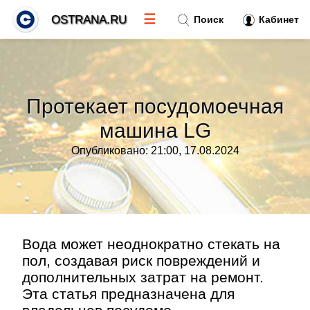
☰
OSTRANA.RU
Поиск
Кабинет
Новости
»
Протекает посудомоечная
Тренды новостей
»
машина LG
Опубликовано: 21:00, 17.08.2024
Рубрики
»
Правила
»
Контакт
»
Вода может неоднократно стекать на
пол, создавая риск повреждений и
дополнительных затрат на ремонт.
Эта статья предназначена для