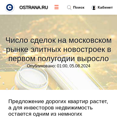
☰
OSTRANA.RU
Поиск
Кабинет
Новости
»
Число сделок на московском
Тренды новостей
»
рынке элитных новостроек в
первом полугодии выросло
Рубрики
»
Опубликовано: 01:00, 05.08.2024
Правила
»
Контакт
»
Предложение дорогих квартир растет,
а для инвесторов недвижимость
остается одним из немногих