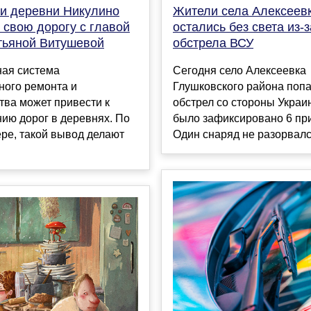
ли деревни Никулино
Жители села Алексеев
 свою дорогу с главой
остались без света из-з
тьяной Витушевой
обстрела ВСУ
ая система
Сегодня село Алексеевка
ного ремонта и
Глушковского района поп
тва может привести к
обстрел со стороны Украи
ию дорог в деревнях. По
было зафиксировано 6 пр
ре, такой вывод делают
Один снаряд не разорвался