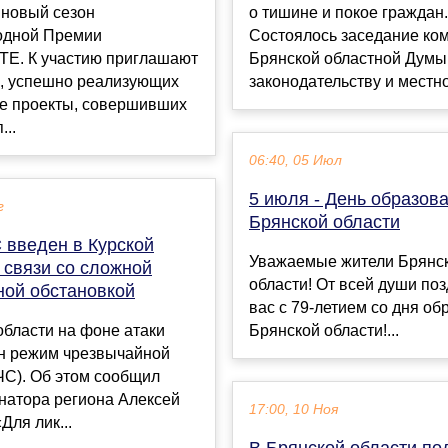
 новый сезон
о тишине и покое граждан.
одной Премии
Состоялось заседание ко
. К участию приглашают
Брянской областной Думы
в, успешно реализующих
законодательству и местно
е проекты, совершивших
...
06:40, 05 Июл
5 июля - День образов
г
Брянской области
 введен в Курской
Уважаемые жители Брянс
 связи со сложной
области! От всей души по
ной обстановкой
вас с 79-летием со дня о
области на фоне атаки
Брянской области!...
н режим чрезвычайной
ЧС). Об этом сообщил
натора региона Алексей
17:00, 10 Ноя
Для лик...
В Брянской области по