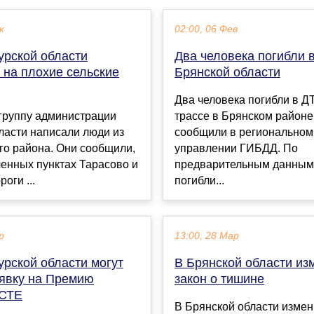
к
02:00, 06 Фев
урской области
Два человека погибли 
 на плохие сельские
Брянской области
Два человека погибли в Д
группу администрации
трассе в Брянском районе
ласти написали люди из
сообщили в региональном
го района. Они сообщили,
управлении ГИБДД. По
ленных пунктах Тарасово и
предварительным данным,
оги ...
погибли...
р
13:00, 28 Мар
урской области могут
В Брянской области из
аявку на Премию
закон о тишине
СТЕ
В Брянской области измен