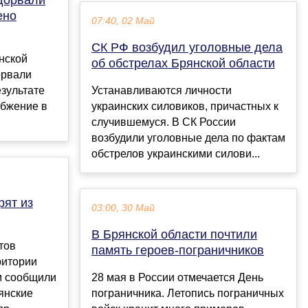
ено
07:40, 02 Май
СК РФ возбудил уголовные дела
нской
об обстрелах Брянской области
орвали
езультате
Устанавливаются личности
абжение в
украинских силовиков, причастных к
случившемуся. В СК России
возбудили уголовные дела по фактам
обстрелов украинскими силови...
рят из
03:00, 30 Май
В Брянской области почтили
тов
память героев-пограничников
ритории
м сообщили
28 мая в России отмечается День
янские
пограничника. Летопись пограничных