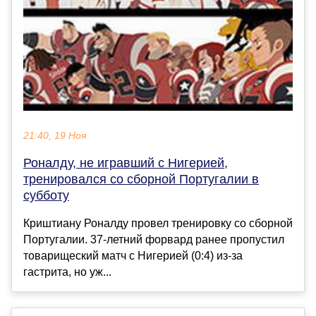
21:40, 19 Ноя
Роналду, не игравший с Нигерией,
тренировался со сборной Португалии в
субботу
Криштиану Роналду провел тренировку со сборной
Португалии. 37-летний форвард ранее пропустил
товарищеский матч с Нигерией (0:4) из-за
гастрита, но уж...