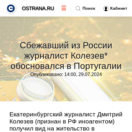
☰
OSTRANA.RU
Поиск
Кабинет
Новости
»
Сбежавший из России
Тренды новостей
»
журналист Колезев*
обосновался в Португалии
Рубрики
»
Опубликовано: 14:00, 29.07.2024
Правила
»
Контакт
»
Екатеринбургский журналист Дмитрий
Колезев (признан в РФ иноагентом)
получил вид на жительство в