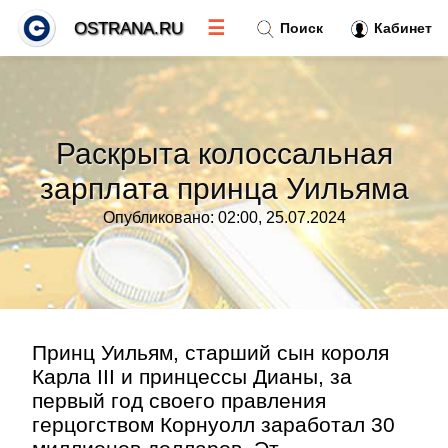
☰
OSTRANA.RU
Поиск
Кабинет
Новости
»
Раскрыта колоссальная
Тренды новостей
»
зарплата принца Уильяма
Опубликовано: 02:00, 25.07.2024
Рубрики
»
Правила
»
Контакт
»
Принц Уильям, старший сын короля
Карла III и принцессы Дианы, за
первый год своего правления
герцогством Корнуолл заработал 30