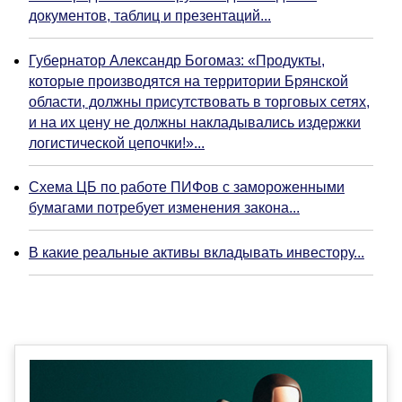
документов, таблиц и презентаций...
Губернатор Александр Богомаз: «Продукты,
которые производятся на территории Брянской
области, должны присутствовать в торговых сетях,
и на их цену не должны накладывались издержки
логистической цепочки!»...
Схема ЦБ по работе ПИФов с замороженными
бумагами потребует изменения закона...
В какие реальные активы вкладывать инвестору...