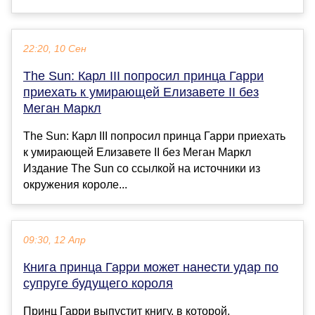
22:20, 10 Сен
The Sun: Карл III попросил принца Гарри
приехать к умирающей Елизавете II без
Меган Маркл
The Sun: Карл III попросил принца Гарри приехать
к умирающей Елизавете II без Меган Маркл
Издание The Sun со ссылкой на источники из
окружения короле...
09:30, 12 Апр
Книга принца Гарри может нанести удар по
супруге будущего короля
Принц Гарри выпустит книгу, в которой,