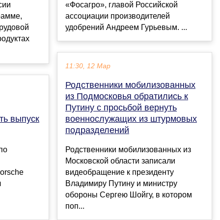
сии
«Фосагро», главой Российской
рамме,
ассоциации производителей
рудовой
удобрений Андреем Гурьевым. ...
родуктах
11:30, 12 Мар
Родственники мобилизованных
из Подмосковья обратились к
Путину с просьбой вернуть
ть выпуск
военнослужащих из штурмовых
подразделений
по
Родственники мобилизованных из
Московской области записали
orsche
видеобращение к президенту
л
Владимиру Путину и министру
обороны Сергею Шойгу, в котором
поп...