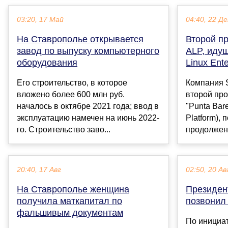
03:20, 17 Май
04:40, 22 Де
На Ставрополье открывается
Второй п
завод по выпуску компьютерного
ALP, иду
оборудования
Linux Ente
Его строительство, в которое
Компания 
вложено более 600 млн руб.
второй пр
началось в октябре 2021 года; ввод в
"Punta Bare
эксплуатацию намечен на июнь 2022-
Platform),
го. Строительство заво...
продолжени
20:40, 17 Авг
02:50, 20 Ав
На Ставрополье женщина
Президен
получила маткапитал по
позвонил
фальшивым документам
По инициа