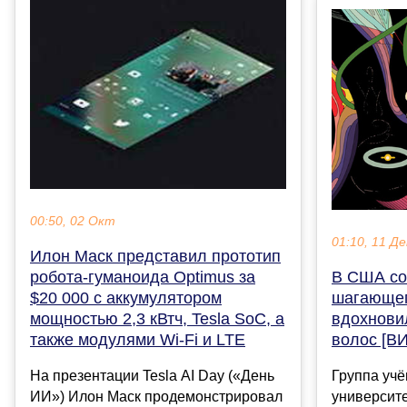
00:50, 02 Окт
01:10, 11 Де
Илон Маск представил прототип
В США со
робота-гуманоида Optimus за
шагающег
$20 000 с аккумулятором
вдохнови
мощностью 2,3 кВтч, Tesla SoC, а
волос [В
также модулями Wi-Fi и LTE
Группа учё
На презентации Tesla AI Day («День
университе
ИИ») Илон Маск продемонстрировал