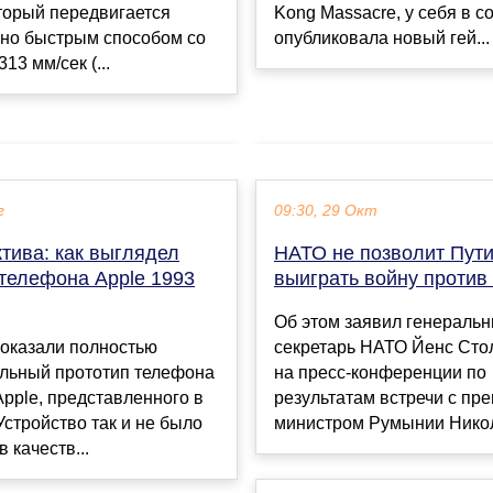
оторый передвигается
Kong Massacre, у себя в с
 но быстрым способом со
опубликовала новый гей...
13 мм/сек (...
г
09:30, 29 Окт
тива: как выглядел
НАТО не позволит Пут
 телефона Apple 1993
выиграть войну против
Об этом заявил генераль
показали полностью
секретарь НАТО Йенс Сто
льный прототип телефона
на пресс-конференции по
pple, представленного в
результатам встречи с пр
 Устройство так и не было
министром Румынии Никола
 качеств...