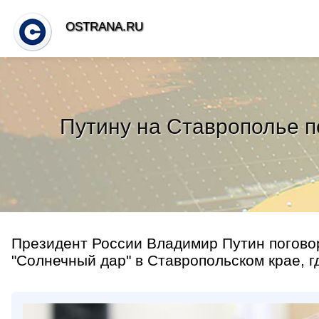
OSTRANA.RU
Путину на Ставрополье п
Президент России Владимир Путин погово
"Солнечный дар" в Ставропольском крае, гд