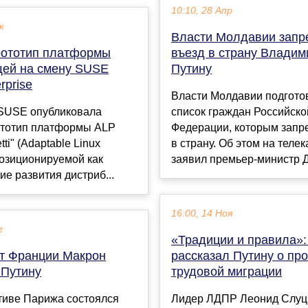
10:10, 28 Апр
к
Власти Молдавии запр
рототип платформы
въезд в страну Владим
щей на смену SUSE
Путину
rprise
Власти Молдавии подгото
SUSE опубликовала
список граждан Российско
ототип платформы ALP
Федерации, которым запр
tti" (Adaptable Linux
в страну. Об этом на теле
 позиционируемой как
заявил премьер-министр Д
е развития дистриб...
16:00, 14 Ноя
г
«Традиции и правила»:
т Франции Макрон
рассказал Путину о пр
 Путину
трудовой миграции
тиве Парижа состоялся
Лидер ЛДПР Леонид Слуц