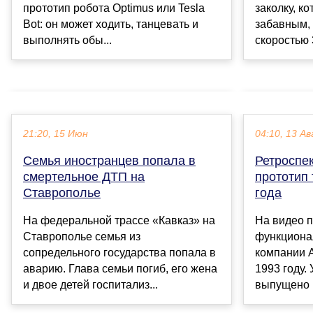
заколку, к
прототип робота Optimus или Tesla
забавным,
Bot: он может ходить, танцевать и
скоростью 3
выполнять обы...
21:20, 15 Июн
04:10, 13 Ав
Семья иностранцев попала в
Ретроспек
смертельное ДТП на
прототип
Ставрополье
года
На федеральной трассе «Кавказ» на
На видео 
Ставрополье семья из
функциона
сопредельного государства попала в
компании A
аварию. Глава семьи погиб, его жена
1993 году.
и двое детей госпитализ...
выпущено в