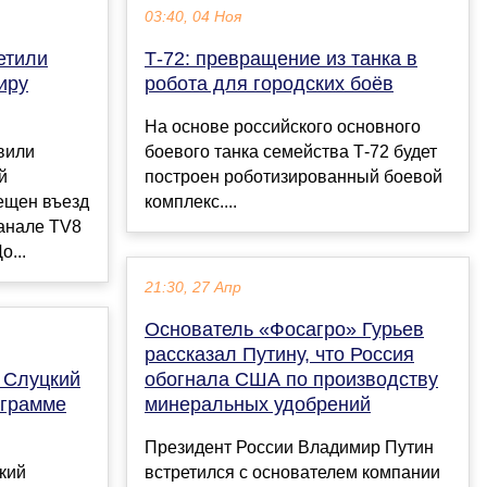
03:40, 04 Ноя
етили
Т-72: превращение из танка в
иру
робота для городских боёв
На основе российского основного
вили
боевого танка семейства Т-72 будет
й
построен роботизированный боевой
ещен въезд
комплекс....
канале TV8
о...
21:30, 27 Апр
Основатель «Фосагро» Гурьев
рассказал Путину, что Россия
 Слуцкий
обогнала США по производству
ограмме
минеральных удобрений
Президент России Владимир Путин
кий
встретился с основателем компании