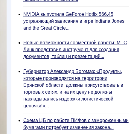
NVIDIA выпустила GeForce Hotfix 566.45,
устраняющий зависания в игре Indiana Jones
and the Great Circle...
Новые возможности совместной работы: МТС
Линк представил инструмент для создания
документов, таблиц и презентаций...
Губернатор Александр Богомаз: «Продукты,
которые производятся на территории
Брянской области, должны присутствовать в
торговых сетях, и на их цену не должны
накладывались издержки логистической
цепочки!»...
Схема ЦБ по работе ПИФов с замороженными
бумагами потребует изменения закона...