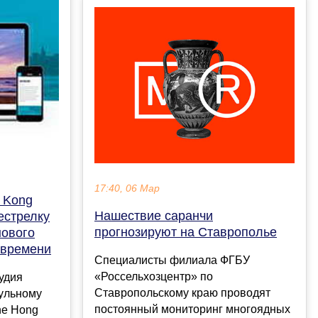
17:40, 06 Мар
 Kong
Нашествие саранчи
естрелку
прогнозируют на Ставрополье
нового
 времени
Специалисты филиала ФГБУ
«Россельхозцентр» по
удия
Ставропольскому краю проводят
кульному
постоянный мониторинг многоядных
he Hong