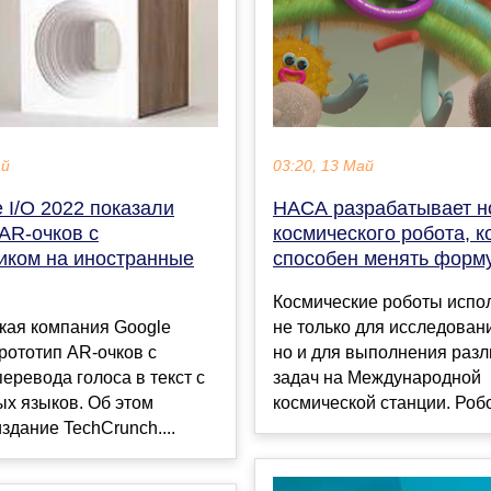
03:20, 13 Май
ай
НАСА разрабатывает н
 I/O 2022 показали
космического робота, 
AR-очков с
способен менять форм
иком на иностранные
Космические роботы испо
не только для исследован
кая компания Google
но и для выполнения раз
рототип AR-очков с
задач на Международной
еревода голоса в текст с
космической станции. Робо
х языков. Об этом
здание TechCrunch....