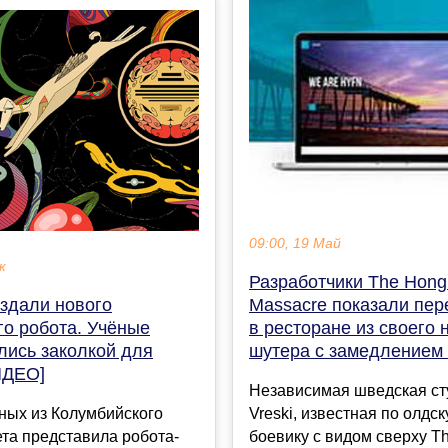
09:00, 19 Май
к
Разработчики The Hong
здали нового
Massacre показали пер
о робота. Учёные
в ресторане из своего 
лись заколкой для
шутера с замедлением
ИДЕО]
Независимая шведская ст
ных из Колумбийского
Vreski, известная по олдс
та представила робота-
боевику с видом сверху T