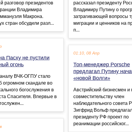
й разговор президентов
рассказал президенту Рос
Франции Владимира
Владимиру Путину о прог
Эммануэля Макрона.
затрагивающей вопросы т
х стран обсудили разл...
миграции и ценников на п
п...
р
01:10, 08 Апр
на Пасху не пустили
ный огонь
Топ-менеджер Porsche
предлагал Путину нача
каналу ВЧК-ОГПУ стало
«новой Волги»
б огромном скандале во
хального богослужения в
Австрийский бизнесмен и 
ста Спасителя. Впервые в
совместительству член
гослужен...
наблюдательного совета P
Зигфрид Вольф предлага
президенту РФ проект по
реанимации российског...
в