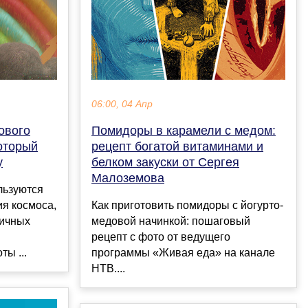
06:00, 04 Апр
ового
Помидоры в карамели с медом:
который
рецепт богатой витаминами и
у
белком закуски от Сергея
Малоземова
льзуются
ия космоса,
Как приготовить помидоры с йогурто-
личных
медовой начинкой: пошаговый
рецепт с фото от ведущего
ты ...
программы «Живая еда» на канале
НТВ....