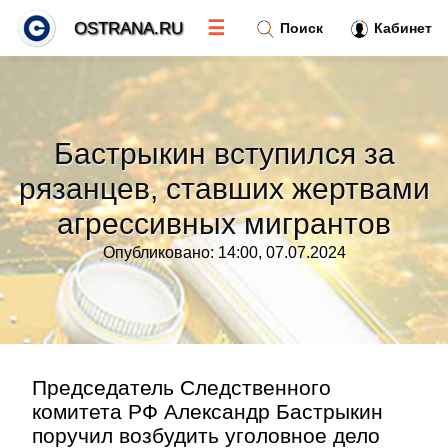
☰
OSTRANA.RU
Поиск
Кабинет
Новости
»
Бастрыкин вступился за
Тренды новостей
»
рязанцев, ставших жертвами
агрессивных мигрантов
Рубрики
»
Опубликовано: 14:00, 07.07.2024
Правила
»
Контакт
»
Председатель Следственного
комитета РФ Александр Бастрыкин
поручил возбудить уголовное дело