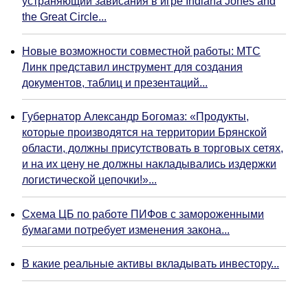
устраняющий зависания в игре Indiana Jones and
the Great Circle...
Новые возможности совместной работы: МТС
Линк представил инструмент для создания
документов, таблиц и презентаций...
Губернатор Александр Богомаз: «Продукты,
которые производятся на территории Брянской
области, должны присутствовать в торговых сетях,
и на их цену не должны накладывались издержки
логистической цепочки!»...
Схема ЦБ по работе ПИФов с замороженными
бумагами потребует изменения закона...
В какие реальные активы вкладывать инвестору...