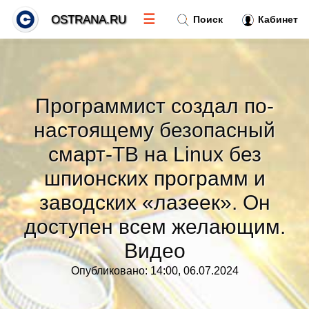
☰
OSTRANA.RU
Поиск
Кабинет
Новости
»
Программист создал по-
Тренды новостей
»
настоящему безопасный
смарт-ТВ на Linux без
Рубрики
»
шпионских программ и
Правила
заводских «лазеек». Он
»
доступен всем желающим.
Контакт
»
Видео
Опубликовано: 14:00, 06.07.2024