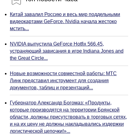
Китай завалил Россию и весь мир поддельными
видеокартами GeForce. Nvidia начала жестоко
мстить...
NVIDIA выпустила GeForce Hotfix 566.45,
устраняющий зависания в игре Indiana Jones and
the Great Circle...
Новые возможности совместной работы: МТС
Линк представил инструмент для создания
документов, таблиц и презентаций...
Губернатор Александр Богомаз: «Продукты,
которые производятся на территории Брянской
области, должны присутствовать в торговых сетях,
и на их цену не должны накладывались издержки
логистической цепочки!»...