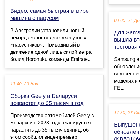
Видео: самая быстрая в мире
машина с парусом
00:00, 24 Де
В Австралии установили новый
Для Sams
рекорд скорости для сухопутных
вышла вт
«парусников». Приводимый в
тестовая 
движение одной лишь силой ветра
болид Horonuku команды Emirate...
Samsung а
обновление
внутренне
моделях и 
13:40, 20 Ноя
FE....
Сборка Geely в Беларуси
возрастет до 35 тысяч в год
17:50, 26 И
Производство автомобилей Geely в
Беларуси в 2023 году планируется
Выпущено
нарастить до 35 тысяч единиц, об
обновлен
этом сообщил вице-премьер
(KB501466