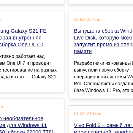
к
19:50, 16 Апр
ung Galaxy S21 FE
Выпущена сборка Wind
орая внутренняя
Live Disk, которую мож
сборка One UI 7.0
запустит прямо из опе
памяти
ктивно работает над
м One UI 7 и проводит
Разработчики из команд
е тестирование на разных
выпустили новую сборку
одна из них — Galaxy S21
операционной системы Wi
Pro. Специалисты создали
базе Windows 11 Pro, эта о
юн
01:00, 28 Мар
 необязательное
ие для Windows 11
Vivo Fold 3 – самый лег
8, сборка 22000.778)
мире складной телефо