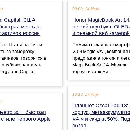
юн
00:00, 14 Июл
d Capital: США
Honor MagicBook Art 14
быстрая месть за
легкий ноутбук с OLED
 активов России
и съемной веб-камерой
ые Штаты настигла
Помимо складных смартф
ть за заморозку
V3 и Magic Vs3, компания
 активов, говорится в
представила тонкий и легк
, опубликованном в
MagicBook Art 14. Модель
ergy and Capital.
корпус из алюми...
13:10, 17 Апр
ай
Планшет Oscal Pad 13:
Retro 35 – быстрая
корпус, мегааккумулят
 стиле первого Apple
мА·ч и скидка 50%. По
обзор