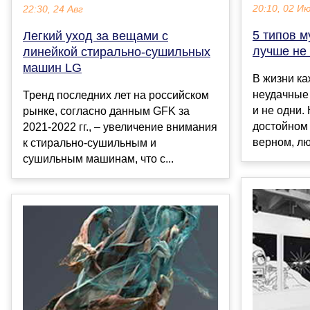
20:10, 02 И
22:30, 24 Авг
5 типов м
Легкий уход за вещами с
лучше не
линейкой стирально-сушильных
машин LG
В жизни к
неудачные
Тренд последних лет на российском
и не одни.
рынке, согласно данным GFK за
достойном
2021-2022 гг., – увеличение внимания
верном, лю
к стирально-сушильным и
сушильным машинам, что с...