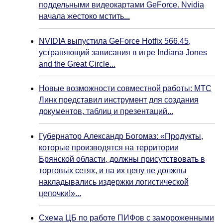
поддельными видеокартами GeForce. Nvidia
начала жестоко мстить...
NVIDIA выпустила GeForce Hotfix 566.45,
устраняющий зависания в игре Indiana Jones
and the Great Circle...
Новые возможности совместной работы: МТС
Линк представил инструмент для создания
документов, таблиц и презентаций...
Губернатор Александр Богомаз: «Продукты,
которые производятся на территории
Брянской области, должны присутствовать в
торговых сетях, и на их цену не должны
накладывались издержки логистической
цепочки!»...
Схема ЦБ по работе ПИФов с замороженными