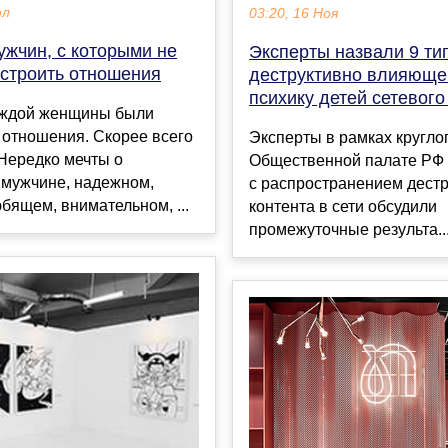
юл
03:20, 16 Ноя
ужчин, с которыми не
Эксперты назвали 9 ти
 строить отношения
деструктивно влияюще
психику детей сетевого
аждой женщины были
 отношения. Скорее всего
Эксперты в рамках круглог
 Нередко мечты о
Общественной палате РФ 
 мужчине, надежном,
с распространением дестр
бящем, внимательном, ...
контента в сети обсудили
промежуточные результа..