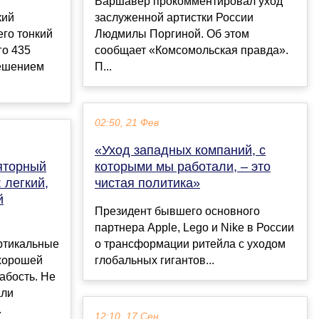
Варшавер прокомментировал уход
кий
заслуженной артистки России
его тонкий
Людмилы Поргиной. Об этом
го 435
сообщает «Комсомольская правда».
решением
П...
02:50, 21 Фев
«Уход западных компаний, с
яторный
которыми мы работали, – это
 легкий,
чистая политика»
й
Президент бывшего основного
партнера Apple, Lego и Nike в России
ртикальные
о трансформации ритейла с уходом
 хорошей
глобальных гигантов...
абость. Не
али
.
12:10, 17 Сен