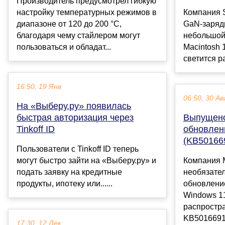
Производитель предусмотрел гибкую
настройку температурных режимов в
Компания 
диапазоне от 120 до 200 °C,
GaN-зарядк
благодаря чему стайлером могут
небольшой
пользоваться и обладат...
Macintosh 
светится р
16:50, 19 Янв
06:50, 30 Ав
На «Выберу.ру» появилась
быстрая авторизация через
Выпущено
Tinkoff ID
обновлен
(KB501669
Пользователи с Tinkoff ID теперь
могут быстро зайти на «Выберу.ру» и
Компания M
подать заявку на кредитные
необязате
продукты, ипотеку или......
обновлени
Windows 1
распростр
KB5016691 
17:30, 12 Дек