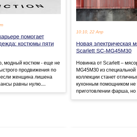
кт
10:10, 22 Апр
карьере помогает
дежда: костюмы пяти
Новая электрическая м
Scarlett SC-MG45M30
, модный костюм - еще не
Новинка от Scarlett – мяс
быстрого продвижения по
MG45M30 из специальной
о если женщина лишена
коллекции станет отличны
шансы равны нулю....
кухонным помощником не 
приготовлении фарша, но и