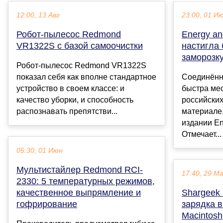
12:00, 13 Авг
23:00, 01 И
Робот-пылесос Redmond
Energy an
VR1322S с базой самоочистки
настигла 
заморозку
Робот-пылесос Redmond VR1322S
показал себя как вполне стандартное
Соединённ
устройство в своем классе: и
быстра мес
качество уборки, и способность
российских
распознавать препятстви...
материале
издании En
Отмечает...
05:30, 01 Июн
Мультистайлер Redmond RCI-
17:40, 29 М
2330: 5 температурных режимов,
качественное выпрямление и
Shargeek 
гофрирование
зарядка в
Macintosh