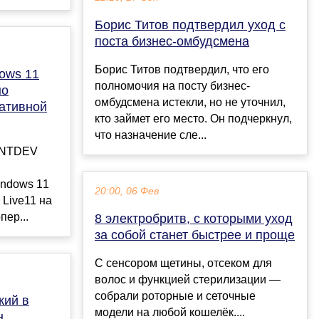
Борис Титов подтвердил уход с
поста бизнес-омбудсмена
Борис Титов подтвердил, что его
ows 11
полномочия на посту бизнес-
но
омбудсмена истекли, но не уточнил,
ративной
кто займет его место. Он подчеркнул,
что назначение сле...
ы NTDEV
ndows 11
20:00, 06 Фев
 Live11 на
пер...
8 электробритв, с которыми уход
за собой станет быстрее и проще
С сенсором щетины, отсеком для
волос и функцией стерилизации —
собрали роторные и сеточные
кий в
модели на любой кошелёк....
н,