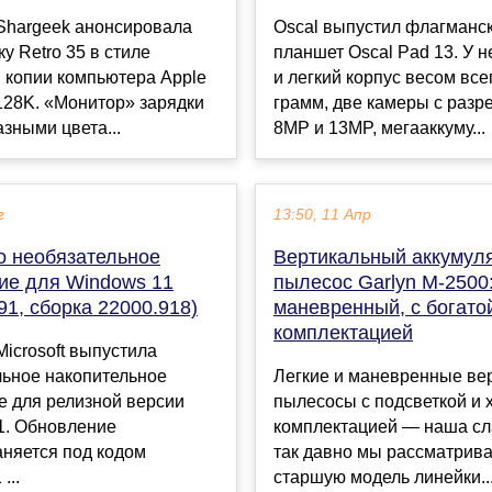
Shargeek анонсировала
Oscal выпустил флагманс
у Retro 35 в стиле
планшет Oscal Pad 13. У н
 копии компьютера Apple
и легкий корпус весом все
128K. «Монитор» зарядки
грамм, две камеры с раз
азными цвета...
8MP и 13MP, мегааккуму...
г
13:50, 11 Апр
 необязательное
Вертикальный аккумул
ие для Windows 11
пылесос Garlyn M-2500:
1, сборка 22000.918)
маневренный, с богато
комплектацией
icrosoft выпустила
льное накопительное
Легкие и маневренные ве
е для релизной версии
пылесосы с подсветкой и
1. Обновление
комплектацией — наша сл
аняется под кодом
так давно мы рассматрив
...
старшую модель линейки..