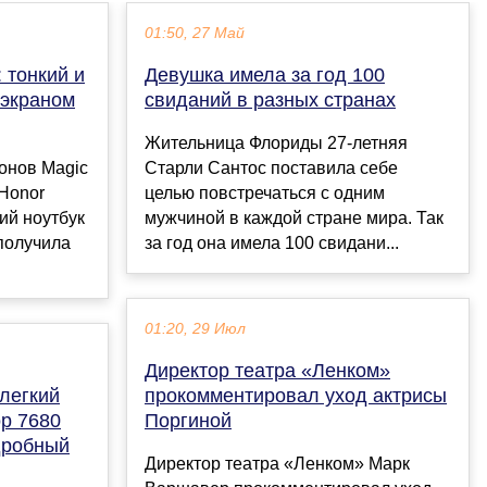
01:50, 27 Май
: тонкий и
Девушка имела за год 100
-экраном
свиданий в разных странах
Жительница Флориды 27-летняя
онов Magic
Старли Сантос поставила себе
 Honor
целью повстречаться с одним
ий ноутбук
мужчиной в каждой стране мира. Так
 получила
за год она имела 100 свидани...
01:20, 29 Июл
Директор театра «Ленком»
 легкий
прокомментировал уход актрисы
ор 7680
Поргиной
дробный
Директор театра «Ленком» Марк