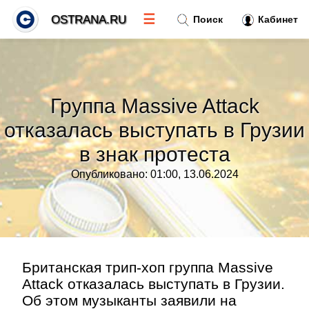
☰
OSTRANA.RU
Поиск
Кабинет
Новости
»
Группа Massive Attack
Тренды новостей
»
отказалась выступать в Грузии
в знак протеста
Рубрики
»
Опубликовано: 01:00, 13.06.2024
Правила
»
Контакт
»
Британская трип-хоп группа Massive
Attack отказалась выступать в Грузии.
Об этом музыканты заявили на