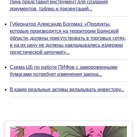
Линк представил инструмент для создания
документов, таблиц и презентаций...
Губернатор Александр Богомаз: «Продукты,
которые производятся на территории Брянской
области, должны присутствовать в торговых сетях,
и на их цену не должны накладывались издержки
логистической цепочки!»...
Схема ЦБ по работе ПИФов с замороженными
бумагами потребует изменения закона...
В какие реальные активы вкладывать инвестору...