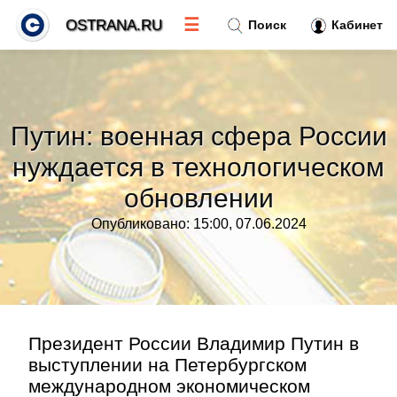
☰
OSTRANA.RU
Поиск
Кабинет
Новости
»
Путин: военная сфера России
Тренды новостей
»
нуждается в технологическом
обновлении
Рубрики
»
Опубликовано: 15:00, 07.06.2024
Правила
»
Контакт
»
Президент России Владимир Путин в
выступлении на Петербургском
международном экономическом