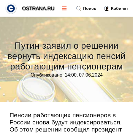
☰
OSTRANA.RU
Поиск
Кабинет
Новости
»
Путин заявил о решении
Тренды новостей
»
вернуть индексацию пенсий
работающим пенсионерам
Рубрики
»
Опубликовано: 14:00, 07.06.2024
Правила
»
Контакт
»
Пенсии работающих пенсионеров в
России снова будут индексироваться.
Об этом решении сообщил президент