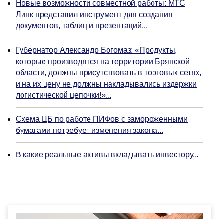
Новые возможности совместной работы: МТС
Линк представил инструмент для создания
документов, таблиц и презентаций...
Губернатор Александр Богомаз: «Продукты,
которые производятся на территории Брянской
области, должны присутствовать в торговых сетях,
и на их цену не должны накладывались издержки
логистической цепочки!»...
Схема ЦБ по работе ПИФов с замороженными
бумагами потребует изменения закона...
В какие реальные активы вкладывать инвестору...