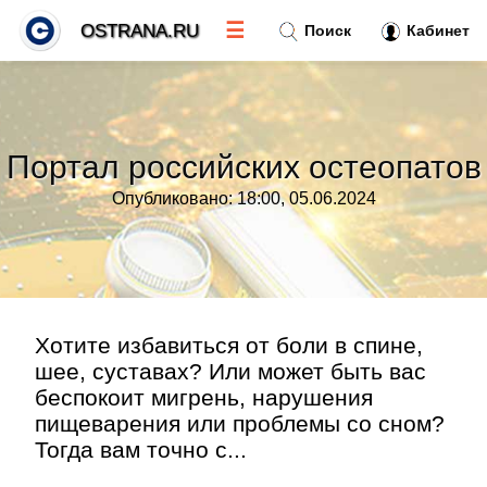
☰
OSTRANA.RU
Поиск
Кабинет
Новости
»
Портал российских остеопатов
Тренды новостей
»
Опубликовано: 18:00, 05.06.2024
Рубрики
»
Правила
»
Хотите избавиться от боли в спине,
шее, суставах? Или может быть вас
Контакт
»
беспокоит мигрень, нарушения
пищеварения или проблемы со сном?
Тогда вам точно с...