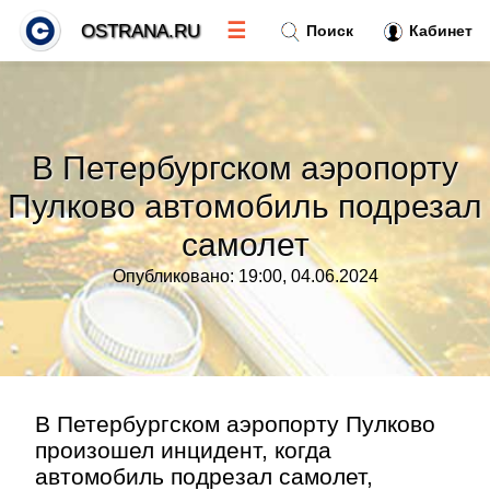
☰
OSTRANA.RU
Поиск
Кабинет
Новости
»
В Петербургском аэропорту
Тренды новостей
»
Пулково автомобиль подрезал
самолет
Рубрики
»
Опубликовано: 19:00, 04.06.2024
Правила
»
Контакт
»
В Петербургском аэропорту Пулково
произошел инцидент, когда
автомобиль подрезал самолет,