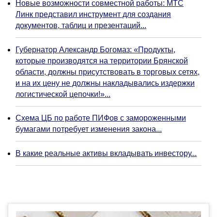
Новые возможности совместной работы: МТС
Линк представил инструмент для создания
документов, таблиц и презентаций...
Губернатор Александр Богомаз: «Продукты,
которые производятся на территории Брянской
области, должны присутствовать в торговых сетях,
и на их цену не должны накладывались издержки
логистической цепочки!»...
Схема ЦБ по работе ПИФов с замороженными
бумагами потребует изменения закона...
В какие реальные активы вкладывать инвестору...