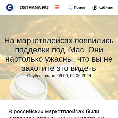
☰
OSTRANA.RU
Поиск
Кабинет
Новости
»
На маркетплейсах появились
Тренды новостей
»
подделки под iMac. Они
настолько ужасны, что вы не
Рубрики
»
захотите это видеть
Правила
»
Опубликовано: 09:00, 04.06.2024
Контакт
»
В российских маркетплейсах были
замечены компьютеры с закосом под